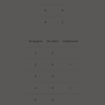
8
9
9
1
№ выдачи
№ сайта
Изменения
1
5
-
2
6
+
3
3
-
4
8
+
5
2
-