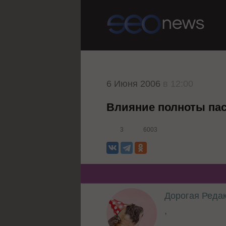
6 Июня 2006
в 12:00
Влияние полноты па
3
6003
Дорогая Реда
,