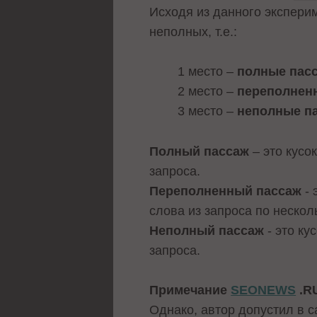
Исходя из данного экспери
неполных, т.е.:
1 место –
полные пас
2 место –
переполнен
3 место –
неполные п
Полный пассаж
– это кусо
запроса.
Переполненный пассаж
-
слова из запроса по несколь
Неполный пассаж
- это к
запроса.
Примечание
SEONEWS
.R
Однако, автор допустил в 