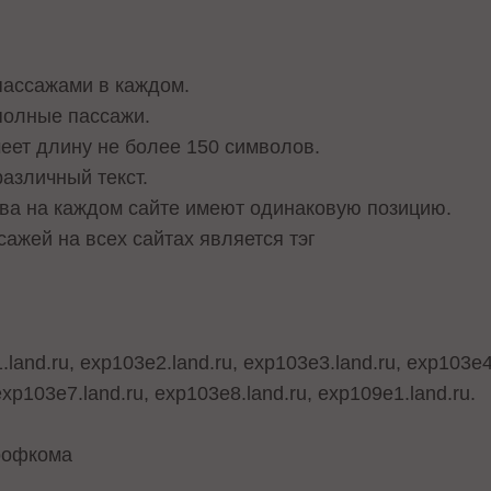
 пассажами в каждом.
полные пассажи.
еет длину не более 150 символов.
азличный текст.
ва на каждом сайте имеют одинаковую позицию.
ажей на всех сайтах является тэг
land.ru, exp103e2.land.ru, exp103e3.land.ru, exp103e4.
exp103e7.land.ru, exp103e8.land.ru, exp109e1.land.ru.
рофкома