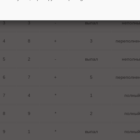
2
6
+
4
переполне
3
3
-
выпал
неполны
4
8
+
3
переполне
5
2
-
выпал
неполны
6
7
+
5
переполне
7
4
*
1
полный
8
9
*
2
полный
9
1
*
выпал
полный