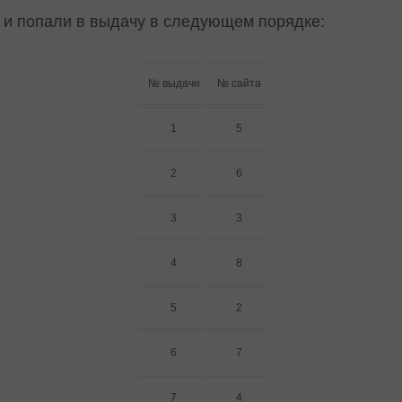
 и попали в выдачу в следующем порядке:
№ выдачи
№ сайта
1
5
2
6
3
3
4
8
5
2
6
7
7
4