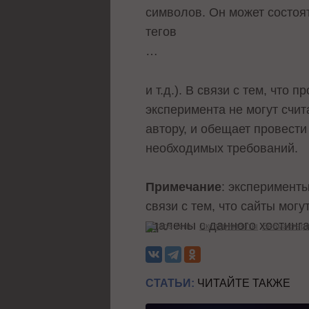
символов. Он может состоять 
тегов
…
и т.д.). В связи с тем, чт
эксперимента не могут счи
автору, и обещает провест
необходимых требований.
Примечание
: эксперимент
связи с тем, что сайты мог
удалены с данного хостинга
Теги:
Эксперименты
Вебмастер
СТАТЬИ:
ЧИТАЙТЕ ТАКЖЕ