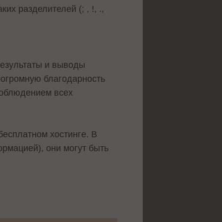
х разделителей (; , !, .,
 результаты и выводы
т огромную благодарность
соблюдением всех
бесплатном хостинге. В
ормацией), они могут быть