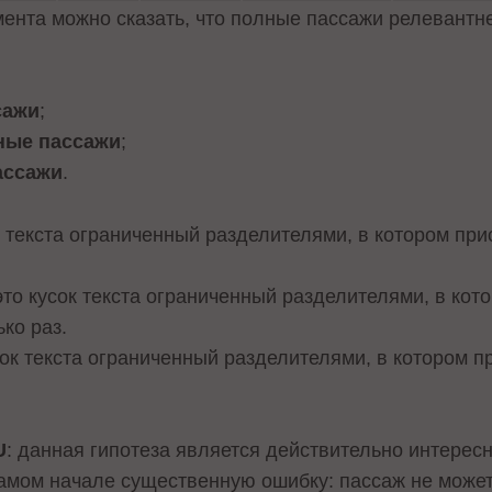
мента можно сказать, что полные пассажи релевант
сажи
;
ные пассажи
;
ассажи
.
к текста ограниченный разделителями, в котором при
 это кусок текста ограниченный разделителями, в кот
ко раз.
усок текста ограниченный разделителями, в котором п
U
: данная гипотеза является действительно интерес
самом начале существенную ошибку: пассаж не может