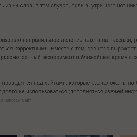
из 64 слов, в том случае, если внутри него нет никаки
о произошло неправильное деление текста на пассажи,
таться корректными. Вместе с тем, seonews выражае
и рассмотренный эксперимент в ближайшее время с 
ы проводятся над сайтами, которые расположены на 
ут долго не использоваться (пополняться свежей инф
.
ам
Запросы
Сайт