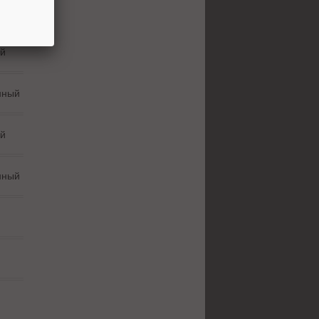
нный
й
нный
й
нный