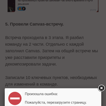
5. Провели Canvas-встречу.
Встреча проходила в 3 этапа. Я разбил
команду на 2 части. Отдельно с каждой
заполнил Canvas. Затем на общей встрече мы
уже расставили приоритеты и
декомпозировали задачи.
Записали 10 ключевых пунктов, необходимых
для изменений в команде.
Произошла ошибка:
Пожалуйста, перезагрузите страницу.