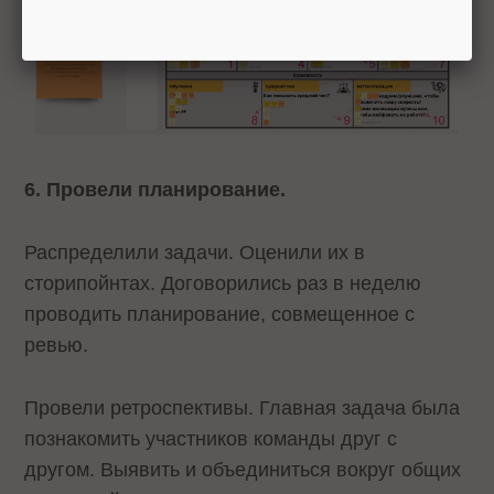
6. Провели планирование.
Распределили задачи. Оценили их в
сторипойнтах. Договорились раз в неделю
проводить планирование, совмещенное с
ревью.
Провели ретроспективы. Главная задача была
познакомить участников команды друг с
другом. Выявить и объединиться вокруг общих