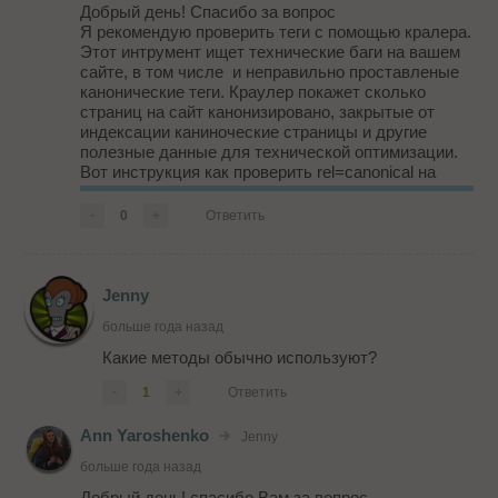
Добрый день! Спасибо за вопрос
Я рекомендую проверить теги с помощью кралера.
Этот интрумент ищет технические баги на вашем
сайте, в том числе и неправильно проставленые
канонические теги. Краулер покажет сколько
страниц на сайт канонизировано, закрытые от
индексации каниноческие страницы и другие
полезные данные для технической оптимизации.
Вот инструкция как проверить rel=canonical на
вашем сайте с помощью краулера JetOctopus
docs.google.com/document/d/1DEy9o53...
-
0
+
Ответить
Jenny
больше года назад
Какие методы обычно используют?
-
1
+
Ответить
Ann Yaroshenko
Jenny
больше года назад
Добрый день! спасибо Вам за вопрос