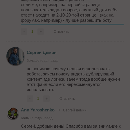
если же, например, на первой странице
пользователь задал вопрос, а нужный для себя
ответ находит на 2-10-20-той странце (как на
форумах, например) - лучше разрешить боту
сканировать контент - ведь пользователь тоже
может перейти к вам на сайт потому, что в...
-
1
+
Ответить
Сергей Демин
больше года назад
не понимаю почему нельзя использовать
роботс, зачем поиску видеть дублирующий
контент, где логика. зачем тогда вообще нужен
этот файл если его нерекомендуется
использовать
-
1
+
Ответить
Ann Yaroshenko
Сергей Демин
больше года назад
Сергей, добрый день! Спасибо вам за внимание к