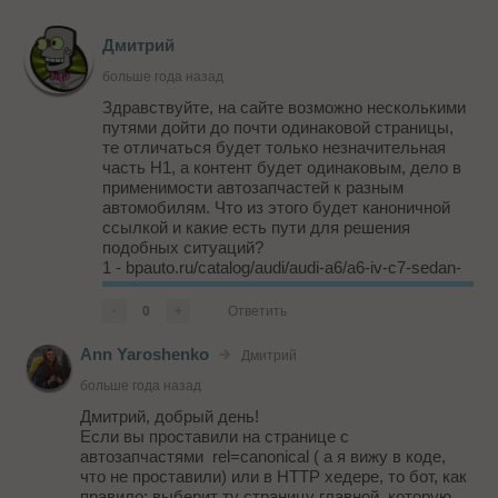
Дмитрий
больше года назад
Здравствуйте, на сайте возможно несколькими
путями дойти до почти одинаковой страницы,
те отличаться будет только незначительная
часть H1, а контент будет одинаковым, дело в
применимости автозапчастей к разным
автомобилям. Что из этого будет каноничной
ссылкой и какие есть пути для решения
подобных ситуаций?
1 - bpauto.ru/catalog/audi/audi-a6/a6-iv-c7-sedan-
2011-2014/kuzov-naruzhnaya-chast/dveri-i-
komplektuyushchie/dver-perednyaya-levaya/
-
0
+
Ответить
2 - bpauto.ru/catalog/audi/audi-a6/a6-iv-c...
Ann Yaroshenko
Дмитрий
больше года назад
Дмитрий, добрый день!
Если вы проставили на странице с
автозапчастями rel=canonical ( а я вижу в коде,
что не проставили) или в HTTP хедере, то бот, как
правило: выберит ту страницу главной, которую