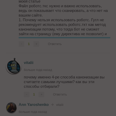
моей статье
Файл роботс.ткс нужно и важно использовать,
ведь он показывает что сканировать, а что нет на
вашем сайте.
1. Почему нельзя использовать роботс. Гугл не
рекомендует использовать роботс.ткт как метод
канонизации потому, что тогда бот не сможет
зайти на страницу (ему директива не позволит) и
не поймет как соотносятся страницы между
собой. Но! в SEO ничего не стоит говорить
-
1
+
Ответить
однозначно, команда на...
vitalii
больше года назад
почему именно 4-ре способа канонизации вы
считаете самыми лучшими? как вы эти
способы отбирали?
-
1
+
Ответить
Ann Yaroshenko
vitalii
больше года назад