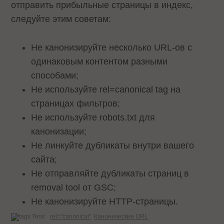
отправить прибыльные страницы в индекс,
следуйте этим советам:
Не канонизируйте несколько URL-ов с
одинаковым контентом разными
способами;
Нe используйте rel=canonical tag на
страницах фильтров;
Не используйте robots.txt для
канонизации;
Не линкуйте дубликаты внутри вашего
сайта;
Не отправляйте дубликаты страниц в
removal tool от GSC;
Не канонизируйте HTTP-страницы.
Теги:
rel="canonical"
Канонические URL