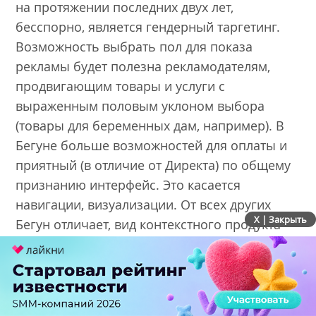
на протяжении последних двух лет,
бесспорно, является гендерный таргетинг.
Возможность выбрать пол для показа
рекламы будет полезна рекламодателям,
продвигающим товары и услуги с
выраженным половым уклоном выбора
(товары для беременных дам, например). В
Бегуне больше возможностей для оплаты и
приятный (в отличие от Директа) по общему
признанию интерфейс. Это касается
навигации, визуализации. От всех других
X | Закрыть
Бегун отличает, вид контекстного продукта
«контекстные звонки». В данном случае для
поиска посетителей в интернете не требуется
сайт. Рекламодатель может найти своего
клиента по номеру телефона, который клиент