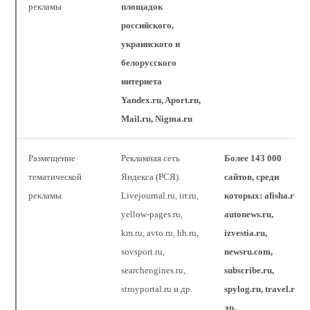
рекламы
площадок
российского,
украинского и
белорусского
интернета
Yandex.ru, Aport.ru,
Mail.ru, Nigma.ru
Размещение
Рекламная сеть
Более 143 000
тематической
Яндекса (РСЯ).
сайтов, среди
рекламы
Livejournal.ru, irr.ru,
которых:
afisha.ru,
yellow-pages.ru,
autonews.ru,
km.ru, avto.ru, hh.ru,
izvestia.ru,
sovsport.ru,
newsru.com,
searchengines.ru,
subscribe.ru,
stroyportal.ru и др.
spylog.ru, travel.ru и
др.