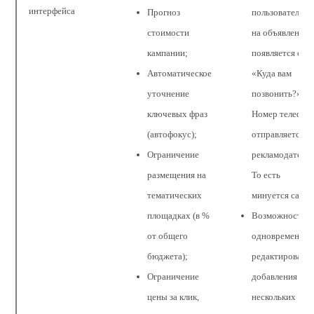
интерфейса
Прогноз
пользователем
стоимости
на объявление,
кампании;
появляется окн
Автоматическое
«Куда вам
уточнение
позвонить?»
ключевых фраз
Номер телефон
(автофокус);
отправляется
Ограничение
рекламодателю
размещения на
То есть
тематических
минуется сайт)
площадках (в %
Возможность
от общего
одновременног
бюджета);
редактировани
Ограничение
добавления
цены за клик,
нескольких