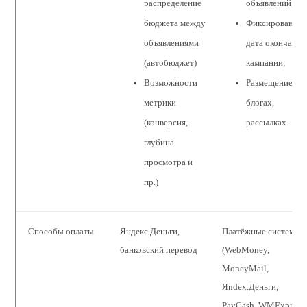
распределение
объявлений;
бюджета между
Фиксированная
объявлениями
дата окончания
(автобюджет)
кампании;
Возможности
Размещение в
метрики
блогах,
(конверсия,
рассылках
глубина
просмотра и
пр.)
Способы оплаты
Яндекс.Деньги,
Платёжные системы
банковский перевод
(WebMoney,
MoneyMail,
Яndex.Деньги,
PayCash, WMExpress