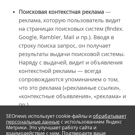
Поисковая контекстная реклама
—
реклама, которую пользователь видит
на страницах поисковых систем (Яndex.
Google, Rambler, Mail и пр.). Вводя в
строку поиска запрос, он получает
результаты выдачи поисковой системы.
Наряду с выдачей, видит и объявления
контекстной рекламы — всегда
сопровождаются упоминанием о том,
что это реклама («рекламные ссылки»,
«контекстные объявления», «реклама» и
пр.).
SEOnews использует cookie-файлы и
обрабатывает
Специфика этого вида контекстной рекламы
персональные данные
с использованием Яндекс
Метрики. Это улучшает работу сайта и
понятна из названия, потому как
взаимодействие с ним. Подтвердите ваше