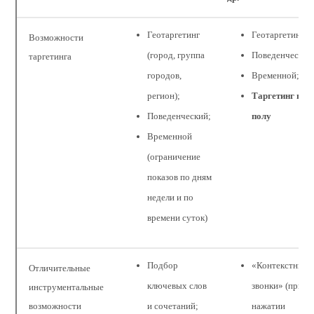
Геотаргетинг
Геотаргетинг;
Возможности
(город, группа
Поведенческий
таргетинга
городов,
Временной;
регион);
Таргетинг по
Поведенческий;
полу
Временной
(ограничение
показов по дням
недели и по
времени суток)
Подбор
«Контекстные
Отличительные
ключевых слов
звонки» (при
инструментальные
возможности
и сочетаний;
нажатии