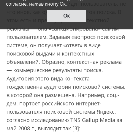
объявления, которые видит пользователь, не
согласие, нажав кнопу Ок.
что иное, как один из результатов поиска. В
Ок
этом есть и преимущество контекстной
рекламы — она «санкционирована» самим
пользователем. Задавая «вопрос» поисковой
системе, он получает «ответ» в виде
поисковой выдачи и контекстных
объявлений. Образно, контекстная реклама
— коммерческие результаты поиска.
Аудитория этого вида контекста
тождественна аудитории поисковой системы,
в которой она размещена. Например, соц.-
дем. портрет российского интернет-
пользователя поисковой системы Яндекс,
согласно исследованию TNS Gallup Media за
май 2008 г., выглядит так [3]: