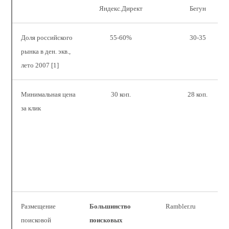
Яндекс.Директ
Бегун
Доля российского
55-60%
30-35
рынка в ден. экв.,
лето 2007 [1]
Минимальная цена
30 коп.
28 коп.
за клик
Размещение
Большинство
Rambler.ru
поисковой
поисковых