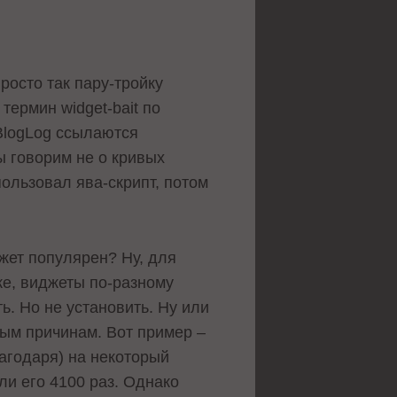
росто так пару-тройку
термин widget-bait по
MyBlogLog ссылаются
мы говорим не о кривых
пользовал ява-скрипт, потом
джет популярен? Ну, для
 же, виджеты по-разному
ь. Но не установить. Ну или
мым причинам. Вот пример –
лагодаря) на некоторый
ли его 4100 раз. Однако