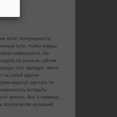
ни хотят популярности,
личные пути, чтобы юзеры
нчивая коммьюнити. Но
 ходить по разным сайтам
дующих этот принцип, никто
т за собой другие
зерам недосуг шастать по
возможность вставить
тят менять. Вот, к примеру,
ь посетителям на вашей