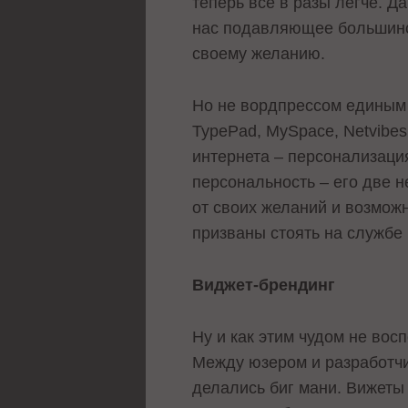
теперь все в разы легче. Д
нас подавляющее большинств
своему желанию.
Но не вордпрессом единым 
TypePad, MySpace, Netvibes
интернета – персонализация
персональность – его две н
от своих желаний и возможн
призваны стоять на службе
Виджет-брендинг
Ну и как этим чудом не вос
Между юзером и разработчик
делались биг мани. Вижеты 