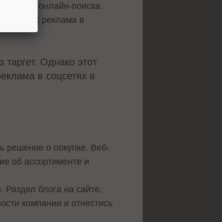
рендах из онлайн-поиска.
время как реклама в
 таргет. Однако этот
еклама в соцсетях в
ь решение о покупке. Веб-
ие об ассортименте и
 Раздел блога на сайте,
ости компании и отнестись