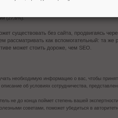
 31,7% пользователей со всего мира узнают о новых б
мает второе место по эффективности (31,1%), в то 
ции (27,6%).
ожет существовать без сайта, продвигаясь через
м рассматривать как вспомогательный: та же р
ктиве может стоить дороже, чем SEO.
учать необходимую информацию о вас, чтобы принят
 описание об условиях сотрудничества, представлен
ель не до конца поймет степень вашей экспертности.
олезными советами, поможет убедиться в авторитетн