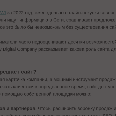
WI
за 2022 год, еженедельно онлайн-покупки соверш
Они ищут информацию в Сети, сравнивают предложен
 Все это было бы невозможным без существования са
матели часто недооценивают десятки возможностей
ly Digital Company рассказывает, какова роль сайта 
 решает сайт?
ная карточка компании, а мощный инструмент продаж 
ечать клиентам в определенное время, сайт доступен
 С помощью собственной площадки можно:
ов и партнеров
. Чтобы расширить воронку продаж и
особами: через баннерную рекламу, контекст, SEO. 