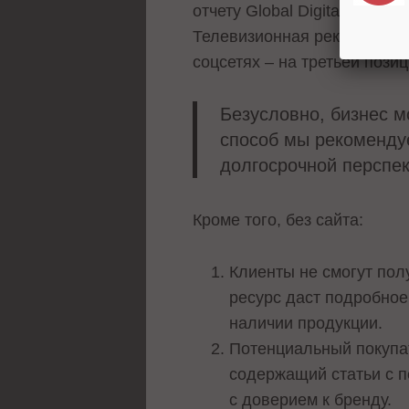
отчету Global Digital 2022,
Телевизионная реклама зани
соцсетях – на третьей пози
Безусловно, бизнес м
способ мы рекомендуе
долгосрочной перспе
Кроме того, без сайта:
Клиенты не смогут пол
ресурс даст подробное
наличии продукции.
Потенциальный покупат
содержащий статьи с п
с доверием к бренду.