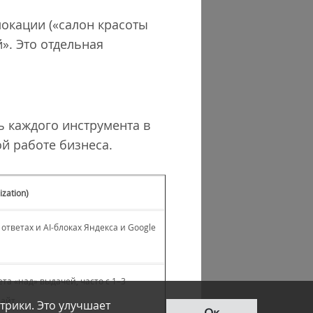
локации («салон красоты
й». Это отдельная
ь каждого инструмента в
й работе бизнеса.
zation)
ответах и AI‐блоках Яндекса и Google
та «над» выдачей, часто с 1–3
сайт
трики. Это улучшает
Ок