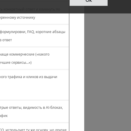
ь конкретный ответ и кликнуть по
еренному источнику
е формулировки, FAQ, короткие абзацы
в ответ
аще коммерческие («какого
учшие сервисы...»)
кого трафика и кликов из выдачи
рые ответы, видимость в AI‐блоках,
афик
O, использует ту же основу, но другие