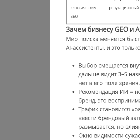
классическим
репутационный 
SEO
Зачем бизнесу GEO и 
Мир поиска меняется быстр
AI‐ассистенты, и это тольк
Выбор смещается внут
дальше видит 3–5 наз
нет в его поле зрения
Рекомендация ИИ = но
бренд, это воспринима
Трафик становится «ра
ввести брендовый зап
размывается, но влия
Окно видимости сужает