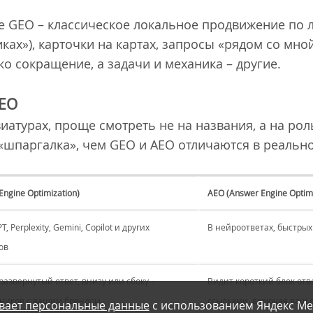
е GEO – классическое локальное продвижение по 
ках»), карточки на картах, запросы «рядом со мно
о сокращение, а задачи и механика – другие.
AEO
иатурах, проще смотреть не на названия, а на рол
 «шпаргалка», чем GEO и AEO отличаются в реально
Engine Optimization)
AEO (Answer Engine Optimi
, Perplexity, Gemini, Copilot и других
В нейроответах, быстрых 
ов
развернутый ответ, внизу или сбоку –
Видит короткий блок отве
чников с вашим брендом
ссылками, включая ваш 
вает персональные данные
с использованием Яндекс Ме