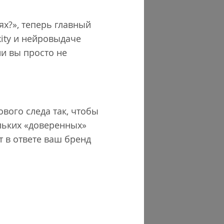
ях?», теперь главный
xity и нейровыдаче
ии вы просто не
ового следа так, чтобы
льких «доверенных»
т в ответе ваш бренд