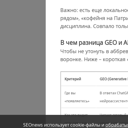
Важно: есть еще локально
рядом», «кофейня на Патри
дисциплина. Совпало тольк
В чем разница GEO и 
Чтобы не утонуть в аббрев
воронке. Ниже – короткая
Критерий
GEO (Generative 
Где вы
В ответах ChatGPT
«появляетесь»
нейроассистент
Как это видит
Читает готовый 
пользователь
несколько исто
SEOnews использует cookie-файлы и
обрабаты