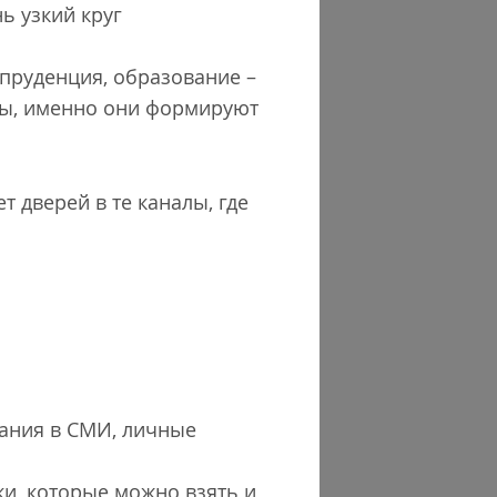
ь узкий круг
пруденция, образование –
нты, именно они формируют
т дверей в те каналы, где
нания в СМИ, личные
ки, которые можно взять и