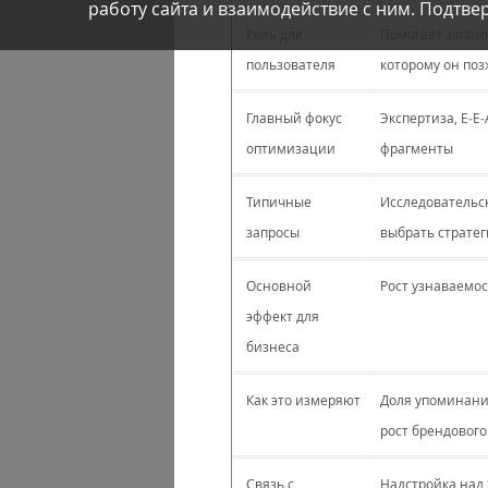
работу сайта и взаимодействие с ним. Подтвер
Роль для
Помогает запомн
пользователя
которому он поз
Главный фокус
Экспертиза, E‐E
оптимизации
фрагменты
Типичные
Исследовательск
запросы
выбрать стратег
Основной
Рост узнаваемос
эффект для
бизнеса
Как это измеряют
Доля упоминаний
рост брендового
Связь с
Надстройка над 