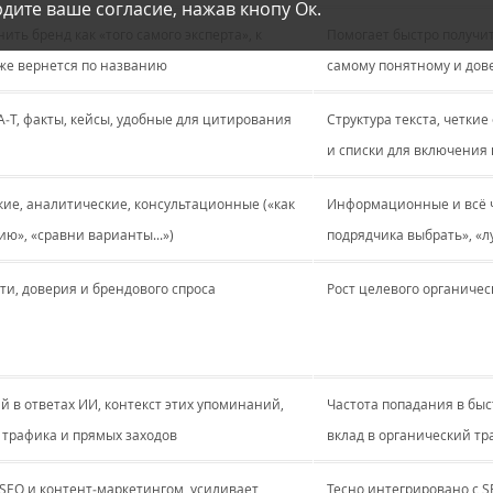
дите ваше согласие, нажав кнопу Ок.
ить бренд как «того самого эксперта», к
Помогает быстро получит
же вернется по названию
самому понятному и дов
‐A‐T, факты, кейсы, удобные для цитирования
Структура текста, четки
и списки для включения 
ие, аналитические, консультационные («как
Информационные и всё ч
ию», «сравни варианты...»)
подрядчика выбрать», «л
ти, доверия и брендового спроса
Рост целевого органичес
 в ответах ИИ, контекст этих упоминаний,
Частота попадания в быст
 трафика и прямых заходов
вклад в органический тр
SEO и контент‐маркетингом, усиливает
Тесно интегрировано с SE