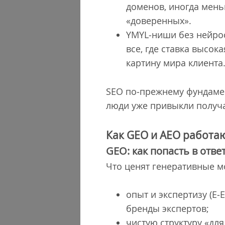
доменов, иногда меньш
«доверенных».
YMYL‐ниши без нейрос
все, где ставка высо
картину мира клиента
SEO по‐прежнему фундамент
люди уже привыкли получат
Как GEO и AEO работаю
GEO: как попасть в отв
Что ценят генеративные м
опыт и экспертизу (E
бренды экспертов;
чистую структуру «для