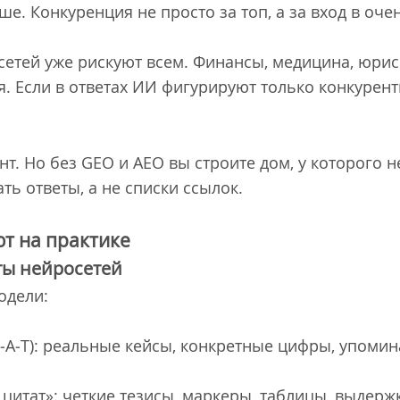
е. Конкуренция не просто за топ, а за вход в очен
етей уже рискуют всем. Финансы, медицина, юрис
кая. Если в ответах ИИ фигурируют только конкуре
.
. Но без GEO и AEO вы строите дом, у которого не
ь ответы, а не списки ссылок.
т на практике
еты нейросетей
одели:
‐E‐A‐T): реальные кейсы, конкретные цифры, упоми
 цитат»: четкие тезисы, маркеры, таблицы, выдерж