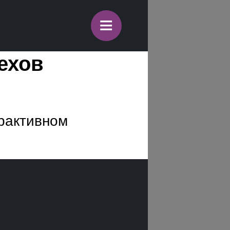
≡
ехов
ерактивном