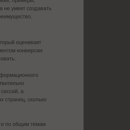
вки, примеры,
а не умеет создавать
преимущество.
оторый оценивает
ментом конверсии:
овать.
формационного
ствительно
 сессий, а
х страниц, сколько
ги по общим темам