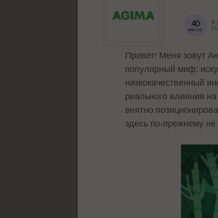
в 
40
И
место
Привет! Меня зовут А
популярный миф: иску
низкокачественный ин
реального влияния на
внятно позиционирова
здесь по-прежнему не 