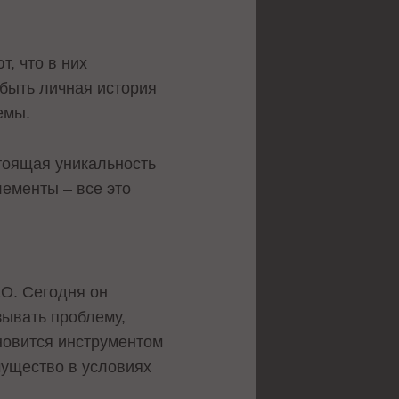
, что в них
 быть личная история
емы.
стоящая уникальность
лементы – все это
EO. Сегодня он
зывать проблему,
ановится инструментом
мущество в условиях