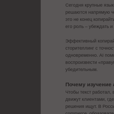
Сегодня крупные язы
решаются напрямую че
это не конец копирайт
его роль – убеждать и
Эффективный копирайт
сторителлинг с точно
одновременно. AI помо
воспроизвести «правую
убедительным.
Почему изучение 
Чтобы текст работал, 
движут клиентами, гд
решения ищут. В Росси
commerce, образовате