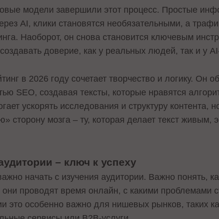
ковые модели завершили этот процесс. Простые ин
рез AI, клики становятся необязательными, а трафи
инга. Наоборот, он снова становится ключевым инст
 создавать доверие, как у реальных людей, так и у A
инг в 2026 году сочетает творчество и логику. Он о
стью SEO, создавая тексты, которые нравятся алгор
гает ускорять исследования и структуру контента, н
» сторону мозга – ту, которая делает текст живым,
аудитории – ключ к успеху
важно начать с изучения аудитории. Важно понять, к
е они проводят время онлайн, с какими проблемами с
и это особенно важно для нишевых рынков, таких ка
льные сервисы или B2B-услуги.