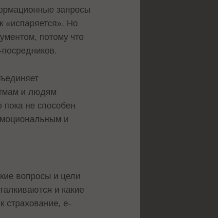
формационные запросы
к «испаряется». Но
рументом, потому что
I-посредников.
бъединяет
итмам и людям
о пока не способен
 эмоциональным и
акие вопросы и цели
талкиваются и какие
к страхование, e-