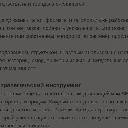
тельства или тренды в e-commerce.
ачу: какие статьи, форматы и заголовки уже работают
 ваш контент может добавить уникальность. Это может
лиента или собственная методология решения пробл
следованием, структурой и базовым анализом, но на
ая. Истории, юмор, примеры из жизни, визуальные э
м от машинного.
стратегический инструмент
е ограничивается только текстами для людей или S
и, бренда и продаж. Каждый текст должен ясно пока
ния, для кого и каким образом. Каждая страница ст
оторый умеет создавать такие тексты, получает преи
бизнесом и клиентом.