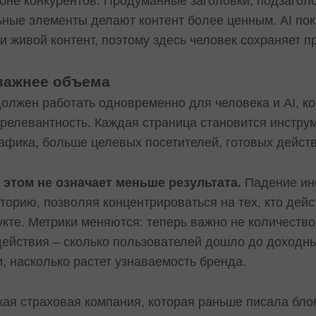
не конкурентов. Продуманные заголовки, подзаголо
ьные элементы делают контент более ценным. AI пок
и живой контент, поэтому здесь человек сохраняет 
 важнее объема
должен работать одновременно для человека и AI, к
 релевантность. Каждая страница становится инстру
афика, больше целевых посетителей, готовых действ
этом не означает меньше результата.
Падение ин
торию, позволяя концентрироваться на тех, кто дей
кте. Метрики меняются: теперь важно не количество
ействия – сколько пользователей дошло до доходны
, насколько растет узнаваемость бренда.
кая страховая компания, которая раньше писала бло