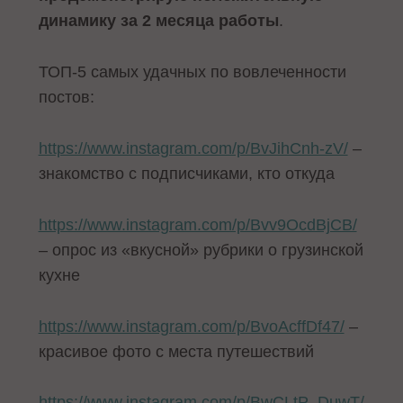
динамику за 2 месяца работы
.
ТОП-5 самых удачных по вовлеченности
постов:
https://www.instagram.com/p/BvJihCnh-zV/
–
знакомство с подписчиками, кто откуда
https://www.instagram.com/p/Bvv9OcdBjCB/
– опрос из «вкусной» рубрики о грузинской
кухне
https://www.instagram.com/p/BvoAcffDf47/
–
красивое фото с места путешествий
https://www.instagram.com/p/BwCLtP_DuwT/