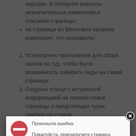
порядке. В Instagram внесены
незначительные изменения в
описание страницы;
на странице во ВКонтакте провела
изменения. Что исправили:
Установлено приложение для сбора
заявок на тур, чтобы была
возможность собирать лиды на самой
странице.
Созданы статьи с актуальной
информацией на первом плане
страницы о предстоящих турах,
ликбезу по стране.
Раздел «Обсуждения» с такими
Произошла ошибка:
важными темами как: «Отзывы»,
Пожалуйста, перезагрузите страницу.