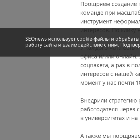
Поощряем создание г
команде при масштаб
инструмент неформал
интересов. По клику 
SEOnews использует cookie-файлы и
обрабаты
работу сайта и взаимодействие с ним. Подтвер
У каждого чата есть
офиса и/или онлайн.
соцпакета, а раз в 
интересов с нашей ка
момент у нас почти 1
Внедрили стратегию 
работодателя через 
в университетах и на 
А также мы поощряем