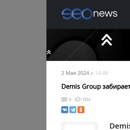
2 Мая 2024
в 14:49
Demis Group забирае
0
7222
Demi