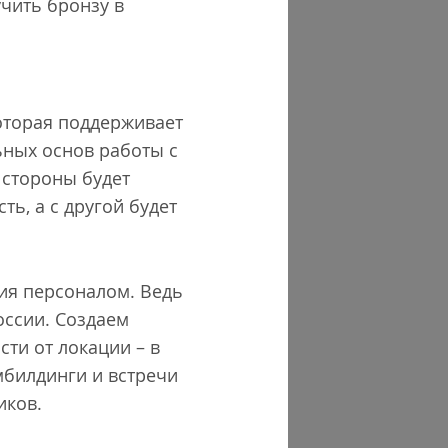
чить бронзу в
оторая поддерживает
ьных основ работы с
 стороны будет
ь, а с другой будет
ия персоналом. Ведь
оссии. Создаем
ти от локации – в
мбилдинги и встречи
иков.