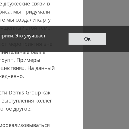
 дружеские связи в
фиса, мы придумали
те мы создали карту
священный этой теме.
трики. Это улучшает
Ок
ают мероприятия вне
олнительные баллы
 групп. Примеры
ешествия». На данный
жедневно.
ти Demis Group как
 выступления коллег
ногое другое.
амореализовываться