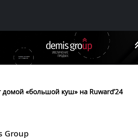
т домой «большой куш» на Ruward’24
s Group