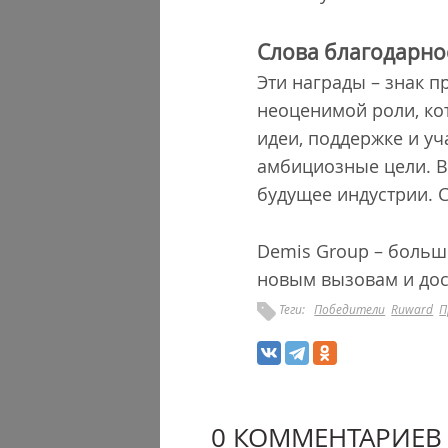
Слова благодарно
Эти награды – знак п
неоценимой роли, ко
идеи, поддержке и у
амбициозные цели. В
будущее индустрии. С
Demis Group – больше
новым вызовам и до
Теги:
Победители
Ruward
П
0 КОММЕНТАРИЕВ