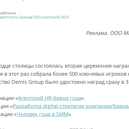
 рейтинге
звестность бренда SEO-компаний 2025
Реклама. ООО М
ердце столицы состоялась вторая церемония нагр
я в этот раз собрала более 500 ключевых игроков d
ство Demis Group было удостоено наград сразу в 
нации «
Агентский HR-бренд года
».
ции «
Разработка digital-стратегии компании/бренд
ации «
Человек года в SMM
».