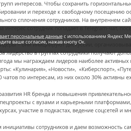
рупп интересов. Чтобы сохранить горизонтальные
ировании и переходе к свободному посещению о
ьного сплочения сотрудников. На внутреннем сай
на интерес сотрудник попадает в Telegram-чат, по
вает персональные данные
с использованием Яндекс Ме
дите ваше согласие, нажав кнопу Ок.
 лидеры – они инициируют дискуссии, организовыв
 За лидерство в группах сотрудники получают доп
полгода мы награждаем лидеров наиболее активных
рты: «Кулинария», «Новости», «Киберспорт», «Пут
0 чатов по интересам, из них около 30% активны е
развития HR бренда и повышения привлекательнос
спецпроекты с вузами и карьерными платформами,
курсах, участие в подкастах, ведение соцсетей и м
 инициативы сотрудников и даем возможность с