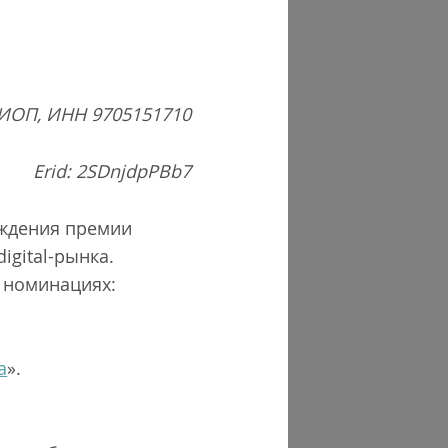
ИОП, ИНН 9705151710
Erid: 2SDnjdpPBb7
аждения премии
igital-рынка.
3 номинациях:
а
».