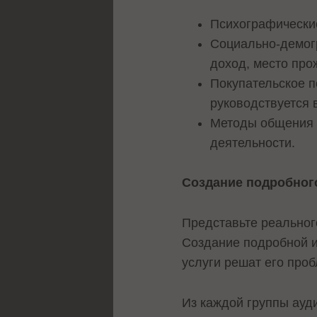
Психографические
Социально-демогр
доход, место про
Покупательское п
руководствуется 
Методы общения с
деятельности.
Создание подробног
Представьте реальног
Создание подробной и
услуги решат его про
Из каждой группы ауд