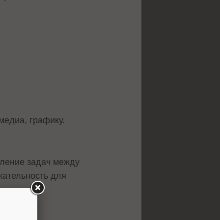
медиа, графику.
ление задач между
кательность для