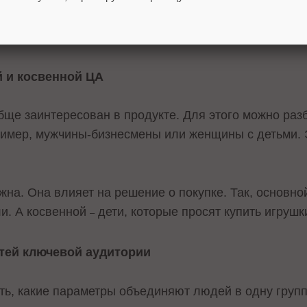
вного контента необходимо провести подробный ан
а. Это позволит лучше понять интересы и ожидания 
 и косвенной ЦА
бще заинтересован в продукте. Для этого можно раз
имер, мужчины-бизнесмены или женщины с детьми. 
на. Она влияет на решение о покупке. Так, основно
ли. А косвенной
дети, которые просят купить игрушк
–
тей ключевой аудитории
ь, какие параметры объединяют людей в одну групп