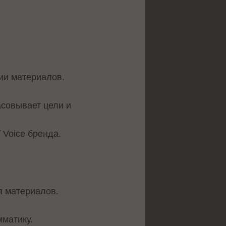
ии материалов.
асовывает цели и
 Voice бренда.
я материалов.
мматику.