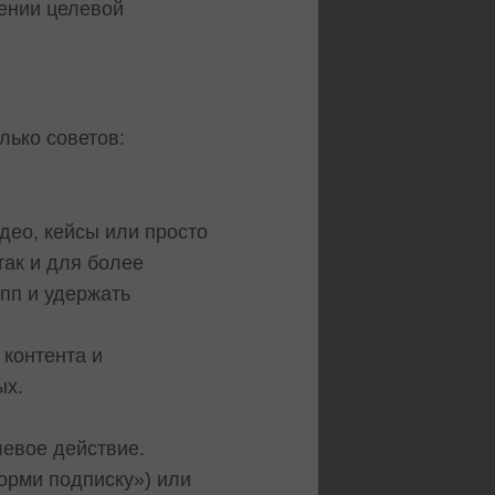
чении целевой
лько советов:
део, кейсы или просто
так и для более
пп и удержать
 контента и
ых.
левое действие.
орми подписку») или