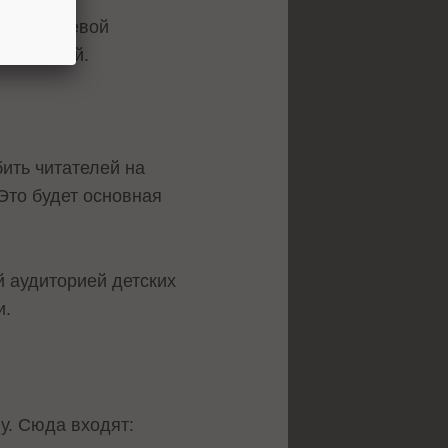
ализ целевой
читателей.
бить читателей на
Это будет основная
й аудиторией детских
и.
у. Сюда входят: