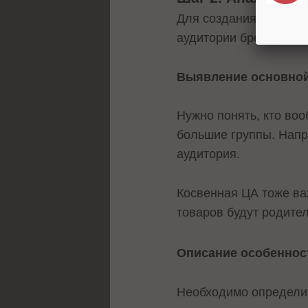
Для создания эффекти
аудитории бренд-меди
Выявление основной
Нужно понять, кто воо
большие группы. Напр
аудитория.
Косвенная ЦА тоже важ
товаров будут родите
Описание особеннос
Необходимо определит