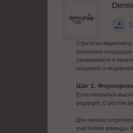
Demis
в 
4
И
место
Стратегия маркетинга
различных площадках,
узнаваемости и привл
создавать и модерниз
Шаг 1. Формиров
Если появилась мысль
редакции. С ростом а
Для начала потребует
участников команды. 