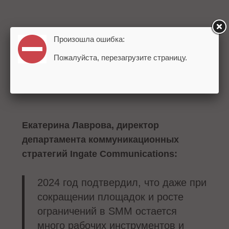
Произошла ошибка:
Пожалуйста, перезагрузите страницу.
Екатерина Лаврова, директор
департамента коммуникационных
стратегий Ingate Communications:
2024 год подтвердил, что даже при
сокращении площадок и росте
ограничений в SMM остается
много рабочих инструментов и