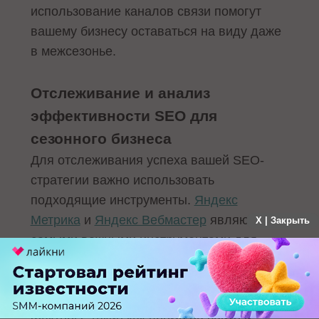
использование каналов связи помогут
вашему бизнесу оставаться на виду даже
в межсезонье.
Отслеживание и анализ
эффективности SEO для
сезонного бизнеса
Для отслеживания успеха вашей SEO-
стратегии важно использовать
подходящие инструменты.
Яндекс
Метрика
и
Яндекс Вебмастер
являются
X | Закрыть
самыми важными инструментами для
анализа трафика и видимости в поисковой
системе Яндекс. Яндекс Метрика
позволяет отслеживать поведенческие