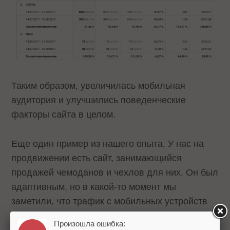
Таким образом, увеличилась мобильная
аудитория и улучшились поведенческие
факторы сайта в целом.
Еще один пример из нашего опыта. У нас на
продвижении есть сайт, занимающийся
продажей чемоданов и чехлов для них. Он был
адаптивным, но в какой-то момент мы
заметили, что трафик с мобильных устройств
начал снижаться, ухудшились поведенческие
Произошла ошибка: