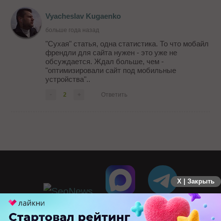
Vyacheslav Kugaenko
больше года назад
"Сухая" статья, одна статистика. То что мобайл
френдли для сайта нужен - это уже не
обсуждается. Ждал больше, чем -
"оптимизировали сайт под мобильные
устройства"..
-
2
+
Ответить
X | Закрыть
ПЕРЕЙТИ НА ПОЛНУЮ ВЕРСИЮ