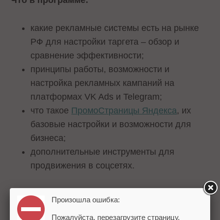
какие рекламные системы есть на рынке
РФ для настройки таргета – обзор и
сравнение эффективности;
принципы работы, возможности и
настройка рекламных кампаний на
платформах VK Ads и Telegram;
что такое
ПромоСтраницы Яндекса
, их
базовые настройки и возможности для
бизнеса;
дополнительные инструменты для
продвижения в соцсетях.
Спикер
: Ксения Климчукова, сооснователь
Произошла ошибка:
агентства интернет-рекламы Klimchukovy.ru,
Пожалуйста, перезагрузите страницу.