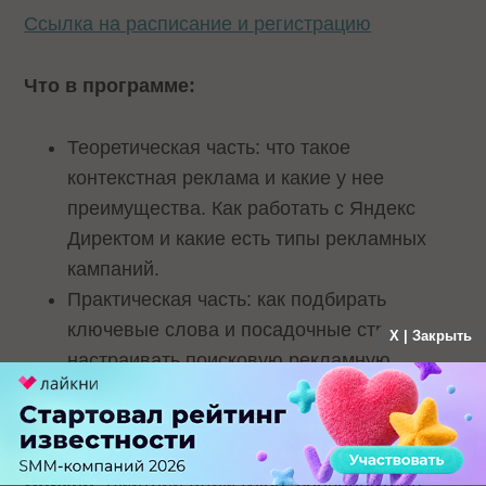
Ссылка на расписание и регистрацию
Что в программе:
Теоретическая часть: что такое
контекстная реклама и какие у нее
преимущества. Как работать с Яндекс
Директом и какие есть типы рекламных
кампаний.
Практическая часть: как подбирать
ключевые слова и посадочные страницы,
X | Закрыть
настраивать поисковую рекламную
кампанию и создавать текстово-
графические объявления.
Спикер
: Дмитрий Климчуков, сооснователь