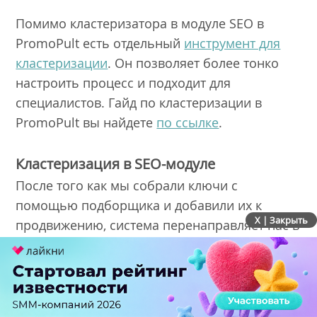
Помимо кластеризатора в модуле SEO в
PromoPult есть отдельный
инструмент для
кластеризации
. Он позволяет более тонко
настроить процесс и подходит для
специалистов. Гайд по кластеризации в
PromoPult вы найдете
по ссылке
.
Кластеризация в SEO-модуле
После того как мы собрали ключи с
помощью подборщика и добавили их к
X | Закрыть
продвижению, система перенаправляет нас в
раздел «Целевые страницы». Кликаем по
вкладке «Кластеризация», а затем – по ссылке
«Кластеризовать».