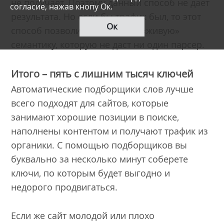
не получает. Поэтому данный способ не дает
согласие, нажав кнопу Ок.
результата. Но если бы трафик был, то этот
Ок
способ позволил бы собрать «живую»
семантику, которую не даст ни один парсер.
Итого – пять с лишним тысяч ключей
Автоматические подборщики слов лучше
всего подходят для сайтов, которые
занимают хорошие позиции в поиске,
наполнены контентом и получают трафик из
органики. С помощью подборщиков вы
буквально за несколько минут соберете
ключи, по которым будет выгодно и
недорого продвигаться.
Если же сайт молодой или плохо