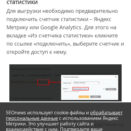
статистики
Для выгрузки необходимо предварительно
подключить счетчик статистики – Яндекс
Метрику или Google Analytics. Для этого на
вкладке «Из счетчика статистики» кликните
по ссылке «подключить», выберите счетчик и
откройте доступ к нему.
SEOnews использует cookie-файлы и
обрабатывает
Поскольку наш сайт не занимает высоких
персональные данные
с использованием Яндекс
Метрики. Это улучшает работу сайта и
позиций, то и трафика из поиска практически
взаимодействие с ним. Подтвердите ваше