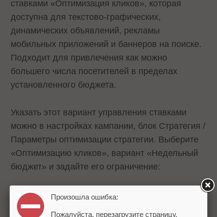
ставками «Оптимизация кликов», которая
доступна для текстово-графических,
динамических объявлений, рекламы
мобильных приложений и баннеров на поиске.
Подходит для привлечения как можно
большего числа посетителей в пределах
установленного бюджета.
Указать этот вариант управления ставками
можно в настройках кампании, блок Стратегия /
Параметры оптимизации стратегии. Выберите
«Оптимизацию кликов», вариант «Недельный
бюджет» и задайте его ограничение:
Произошла ошибка:
Пожалуйста, перезагрузите страницу.