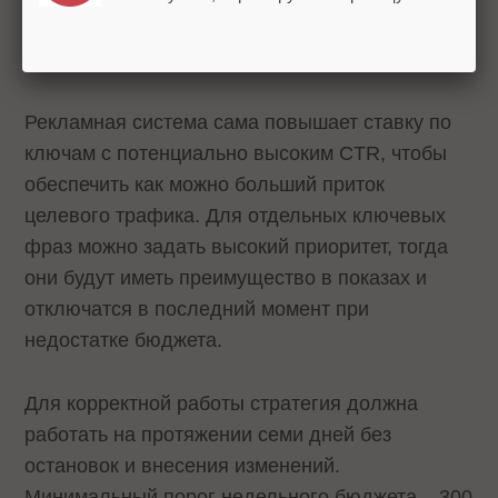
Рекламная система сама повышает ставку по
ключам с потенциально высоким CTR, чтобы
обеспечить как можно больший приток
целевого трафика. Для отдельных ключевых
фраз можно задать высокий приоритет, тогда
они будут иметь преимущество в показах и
отключатся в последний момент при
недостатке бюджета.
Для корректной работы стратегия должна
работать на протяжении семи дней без
остановок и внесения изменений.
Минимальный порог недельного бюджета – 300