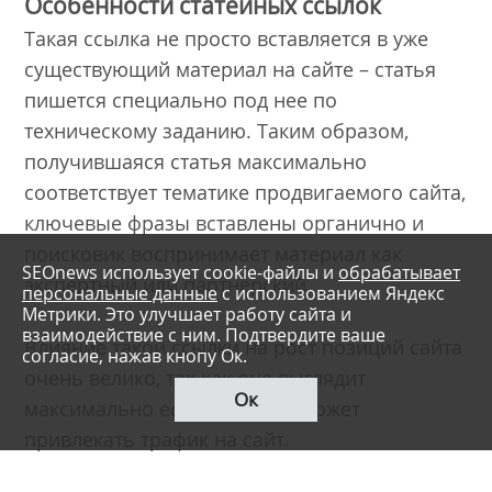
Особенности статейных ссылок
Такая ссылка не просто вставляется в уже
существующий материал на сайте – статья
пишется специально под нее по
техническому заданию. Таким образом,
получившаяся статья максимально
соответствует тематике продвигаемого сайта,
ключевые фразы вставлены органично и
поисковик воспринимает материал как
SEOnews использует cookie-файлы и
обрабатывает
экспертный или партнерский.
персональные данные
с использованием Яндекс
Метрики. Это улучшает работу сайта и
взаимодействие с ним. Подтвердите ваше
Влияние такой ссылки на рост позиций сайта
согласие, нажав кнопу Ок.
очень велико, так как она выглядит
Ок
максимально естественно и может
привлекать трафик на сайт.