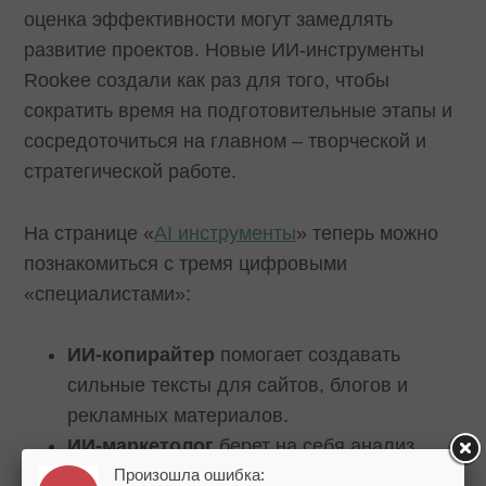
оценка эффективности могут замедлять
развитие проектов. Новые ИИ-инструменты
Rookee создали как раз для того, чтобы
сократить время на подготовительные этапы и
сосредоточиться на главном – творческой и
стратегической работе.
На странице «
AI инструменты
» теперь можно
познакомиться с тремя цифровыми
«специалистами»:
ИИ-копирайтер
помогает создавать
сильные тексты для сайтов, блогов и
рекламных материалов.
ИИ-маркетолог
берет на себя анализ
Произошла ошибка:
конкурентов и рынка. Сервис