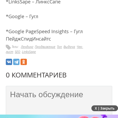
*LinksSape – ЛинксСапе
*Google – Гугл
*Google PageSpeed Insights – Гугл
ПейджСпидИнсайтс
Теги:
Лендинг
Продвижение
Топ
Выдача
Чек-
лист
SEO
LinksSape
0 КОММЕНТАРИЕВ
X | Закрыть