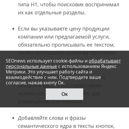
типа H1, чтобы поисковик воспринимал
их как отдельные разделы.
Если вы указываете цену продукции
компании или предлагаемой услуги,
обязательно прописывать ее текстом,
чтобы поисковики могли ее прочитать.
SEOnews использует cookie-файлы и
обрабатывает
персональные данные
с использованием Яндекс
Не размещайте текст в виде
Метрики. Это улучшает работу сайта и
изображений, поскольку текста на
взаимодействие с ним. Подтвердите ваше
согласие, нажав кнопу Ок.
лендинге мало и его необходимо
использовать по-максимуму для
Ок
размещения ключевиков.
Добавляйте слова и фразы
семантического ядра в тексты кнопок,