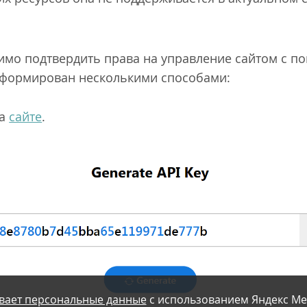
имо подтвердить права на управление сайтом с 
сформирован несколькими способами:
на
сайте
.
вает персональные данные
с использованием Яндекс Ме