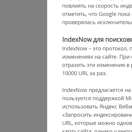
повлиять на скорость инд
отметить, что Google пок
проверялась исключитель
IndexNow для поиско
IndexNow – это протокол,
изменениях на сайте. При
отразить эти изменения в
10000 URL за раз.
IndexNow предлагается на 
пользуется поддержкой Mic
использовать Яндекс Вебма
«Запросить индексировани
URL, которые можно одно
карту сайта, однако у мно