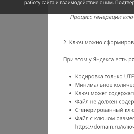
работу сайта и взаимодействие с ним. Подтвер
Процесс генерации ключ
2. Ключ можно сформиро
При этом у Яндекса есть 
Кодировка только UTF
Минимальное количест
Ключ может содержать с
Файл не должен соде
Сгенерированный клю
Файл с ключом размес
https://domain.ru/ключ.