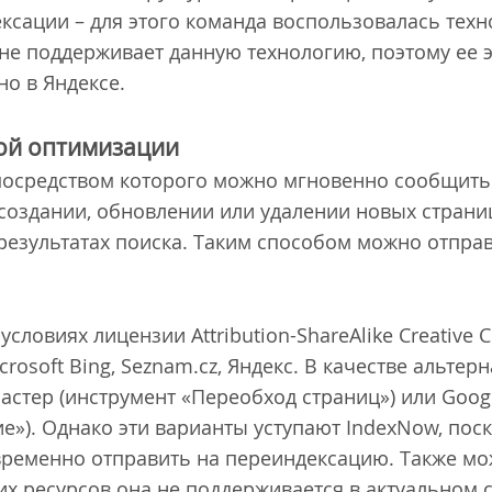
ексации – для этого команда воспользовалась тех
а не поддерживает данную технологию, поэтому ее
но в Яндексе.
вой оптимизации
 посредством которого можно мгновенно сообщит
 создании, обновлении или удалении новых страни
 результатах поиска. Таким способом можно отпра
условиях лицензии Attribution-ShareAlike Creative
rosoft Bing, Seznam.cz, Яндекс. В качестве альте
стер (инструмент «Переобход страниц») или Googl
е»). Однако эти варианты уступают IndexNow, пос
временно отправить на переиндексацию. Также мо
гих ресурсов она не поддерживается в актуальном 