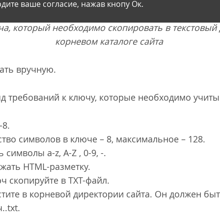
дите ваше согласие, нажав кнопу Ок.
а, который необходимо скопировать в текстовый 
корневом каталоге сайта
вать вручную.
ряд требований к ключу, которые необходимо учит
-8.
во символов в ключе – 8, максимальное – 128.
имволы a-z, A-Z , 0-9, -.
ржать HTML-разметку.
ч скопируйте в TXT-файл.
тите в корневой директории сайта. Он должен быт
.txt.