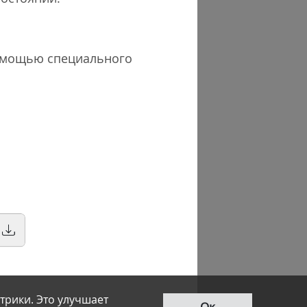
помощью специального
трики. Это улучшает
Ок