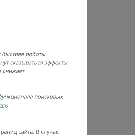
м быстрее роботы
чнут сказываться эффекты
о снижает
 функционала поисковых
ncy
.
раниц сайта. В случае