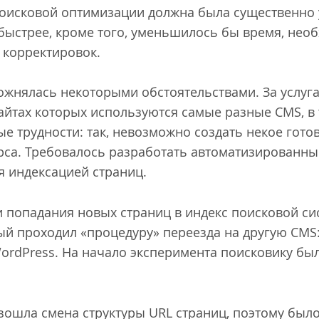
 поисковой оптимизации должна была существенно
быстрее, кроме того, уменьшилось бы время, необ
я корректировок.
ожнялась некоторыми обстоятельствами. За услу
айтах которых используются самые разные CMS, в 
ые трудности: так, невозможно создать некое гото
рса. Требовалось разработать автоматизированны
я индексацией страниц.
и попадания новых страниц в индекс поисковой с
ый проходил «процедуру» переезда на другую CMS:
ordPress. На начало эксперимента поисковику был
зошла смена структуры URL страниц, поэтому был