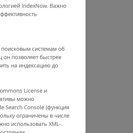
нологией IndexNow. Важно
 эффективность
ь поисковым системам об
ц он позволяет быстрее
вить на индексацию до
 Commons License и
рнативы можно
e Search Console (функция
кольку ограничены в числе
жно использовать XML-
состоянии.