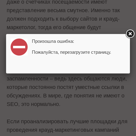
даже о счетчиках посещаемости имеют
представление весьма смутное. Именно так
должен подходить к выбору сайтов и крауд-
маркетолог, тогда его общение будут
естественным и вызовет доверие не только у
Произошла ошибка:
аудитории, но и у службы модерации портала.
Пожалуйста, перезагрузите страницу.
Более того, хорошие форумы практически
всегда имеют высокий уровень
заспамленности – ведь здесь общаются люди,
которые постоянно постят уместные ссылки в
обсуждениях. В мире, где понятия не имеют о
SEO, это нормально.
Если проанализировать лучшие площадки для
проведения крауд-маркетинговых кампаний