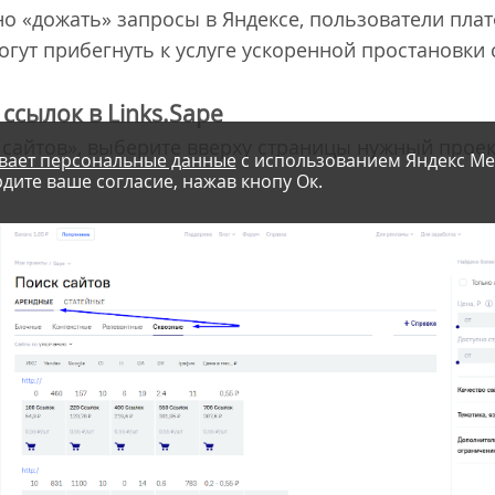
о «дожать» запросы в Яндексе, пользователи пл
гут прибегнуть к услуге ускоренной простановки 
ссылок в Links.Sape
 сайтов», выберите вверху страницы нужный проек
вает персональные данные
с использованием Яндекс Ме
дите ваше согласие, нажав кнопу Ок.