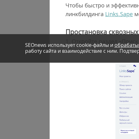
Чтобы быстро и эффективн
линкбилдинга
Links.Sape
мо
Простановка сквозных 
1. Откройте раздел «Поиск
SEOnews использует cookie-файлы и
обрабаты
«Сквозные».
работу сайта и взаимодействие с ним. Подтвер