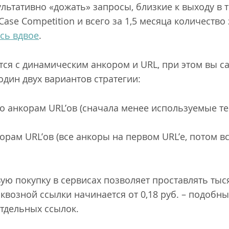
ультативно «дожать» запросы, близкие к выходу в т
ase Competition и всего за 1,5 месяца количество 
сь вдвое
.
тся с динамическим анкором и URL, при этом вы с
один двух вариантов стратегии:
о анкорам URL’ов (сначала менее используемые те
орам URL’ов (все анкоры на первом URL’е, потом в
вую покупку в сервисах позволяет проставлять тыс
сквозной ссылки начинается от 0,18 руб. – подоб
тдельных ссылок.