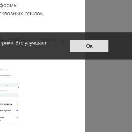
атформы
сквозных ссылок.
т и перейдите на вкладку
трики. Это улучшает
Ок