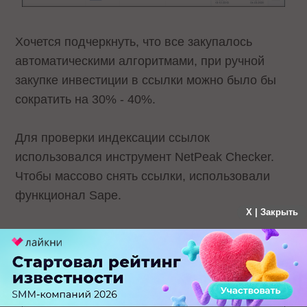
Хочется подчеркнуть, что все закупалось
автоматическими алгоритмами, при ручной
закупке инвестиции в ссылки можно было бы
сократить на 30% - 40%.
Для проверки индексации ссылок
использовался инструмент NetPeak Checker.
Чтобы массово снять ссылки, использовали
функционал Sape.
X | Закрыть
Для этого необходимо было зайти в проекты
Sape и перейти на вкладку SeoWizard.