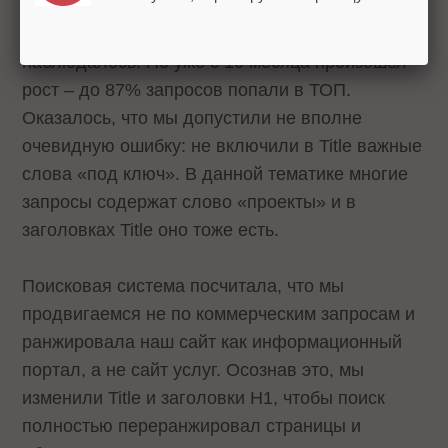
В течение первых 9 месяцев продвижения
существенного роста позиций в Яндекс не
наблюдалось. Но уже с 10 месяца произошел
рост – до 87% запросов попали в ТОП.
Оказалось, что мы допустили не вполне
очевидную ошибку: не включили в Title важные
слова «под ключ». В данной тематике многие
запросы содержат слово «проекты» и в
заголовках Title оно тоже есть.
Поисковая система посчитала, что мы
продвигаемся не по коммерческим запросам и
ранжировала наш сайт как информационный
портал, а не сайт услуг. Осознав это, мы
изменили Title и заголовки H1, чтобы поиск
полностью переранжировал страницы и