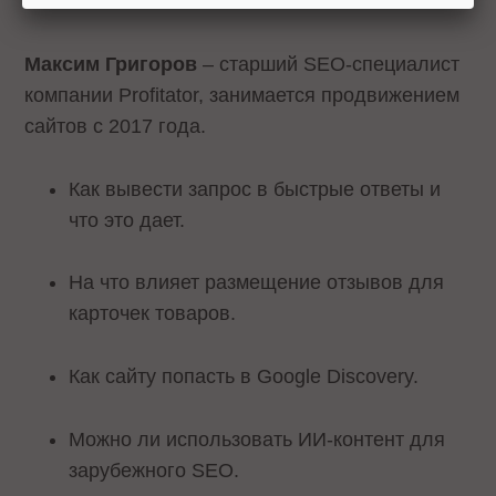
контента.
Максим Григоров
– старший SEO-специалист
компании Profitator, занимается продвижением
сайтов с 2017 года.
Как вывести запрос в быстрые ответы и
что это дает.
На что влияет размещение отзывов для
карточек товаров.
Как сайту попасть в Google Discovery.
Можно ли использовать ИИ-контент для
зарубежного SEO.