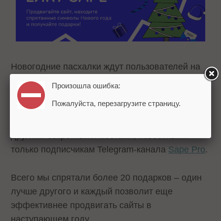
Новогодние пасхалки ждут пользователей на
разных страницах сервиса. Спешите поскорее
Произошла ошибка:
найти их и собрать все праздничные бонусы!
Пожалуйста, перезагрузите страницу.
Подсказка: украшения и символы Нового года
прячутся за кнопками, окнами поиска и…
другими секретными местами, известными
только подписчикам Telegram-канала
Sape Pro
.
Всего мы спрятали более 20 подарков – один
лучше другого и каждый позволит еще
эффективнее продвигать сайты в
наступающем году.