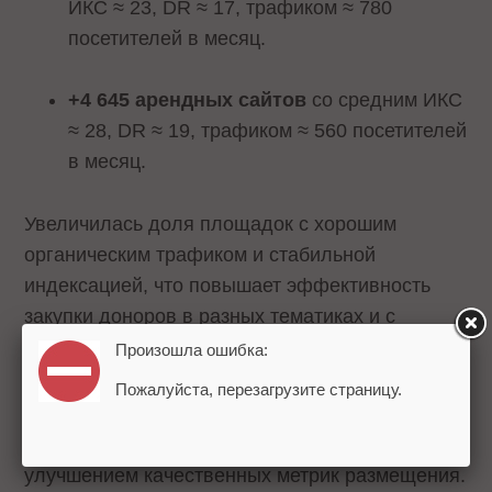
ИКС ≈ 23, DR ≈ 17, трафиком ≈ 780
посетителей в месяц.
+4 645 арендных сайтов
со средним ИКС
≈ 28, DR ≈ 19, трафиком ≈ 560 посетителей
в месяц.
Увеличилась доля площадок с хорошим
органическим трафиком и стабильной
индексацией, что повышает эффективность
закупки доноров в разных тематиках и с
разными бюджетами.
Произошла ошибка:
Пожалуйста, перезагрузите страницу.
Как изменилось качество площадок
Команда платформы ежедневно работает над
улучшением качественных метрик размещения.