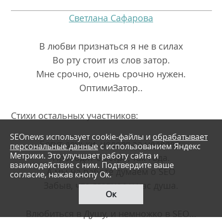
Светлана Сафарова
В любви признаться я не в силах
Во рту стоит из слов затор.
Мне срочно, очень срочно нужен.
ОптимиЗатор..
Стихи остальных участников:
SEOnews использует cookie-файлы и
обрабатывает
Бегут деньки, неделя за неделей,
персональные данные
с использованием Яндекс
Метрики. Это улучшает работу сайта и
Проходят быстро, так года.
взаимодействие с ним. Подтвердите ваше
А мы на работе думаем о SEO
согласие, нажав кнопу Ок.
Забыв, что главное у нас душа.
Ок
Влюбиться в Душу, и немножко в SEO…