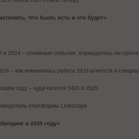
 SEO Kokoc.com (Kokoc Group)
катились. Что было, есть и что будет»
 в 2024 – основные события, оправдались ли прогн
024 – как изменилась работа SEO-агентств и специа
ющем году – куда катится SEO в 2025.
ководитель платформы LinksSape
билдинг в 2025 году»