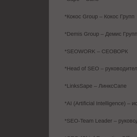
*Кокос Group – Кокос Групп
*Demis Group – Демис Груп
*SEOWORK – СЕОВОРК
*Head of SEO – руководите
*LinksSape – ЛинксСапе
*AI (Artificial Intelligence)
*SEO-Team Leader – руково