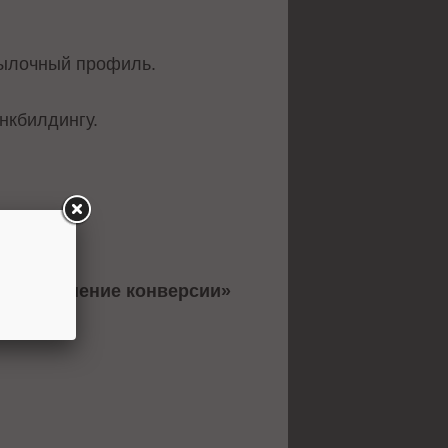
сылочный профиль.
нкбилдингу.
х и повышение конверсии»