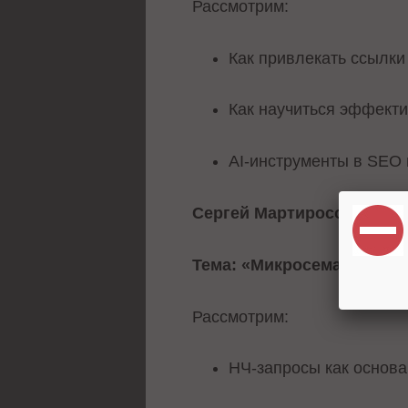
Рассмотрим:
Как привлекать ссылки
Как научиться эффекти
AI-инструменты в SEO 
Сергей Мартиросов
– SEO-
Тема: «Микросемантика к
Рассмотрим:
НЧ-запросы как основа