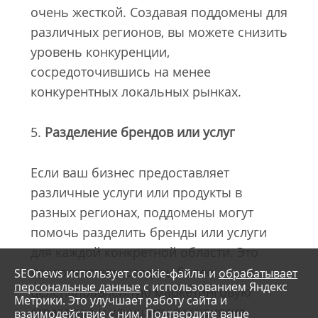
очень жесткой. Создавая поддомены для
различных регионов, вы можете снизить
уровень конкуренции,
сосредоточившись на менее
конкурентных локальных рынках.
5.
Разделение брендов или услуг
Если ваш бизнес предоставляет
различные услуги или продукты в
разных регионах, поддомены могут
помочь разделить бренды или услуги
для каждой конкретной области. Это
позволяет вам создать более
SEOnews использует cookie-файлы и
обрабатывает
персональные данные
с использованием Яндекс
целенаправленную маркетинговую
Метрики. Это улучшает работу сайта и
стратегию и улучшить восприятие
взаимодействие с ним. Подтвердите ваше