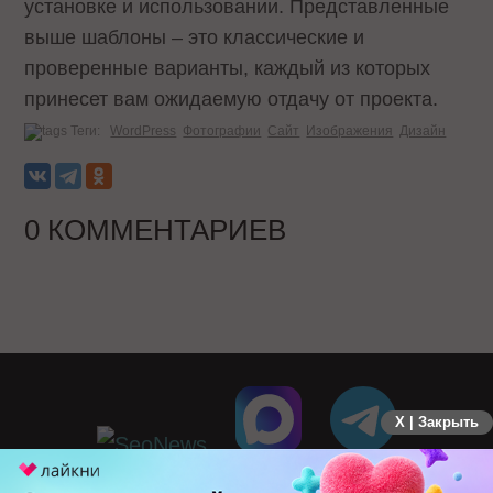
установке и использовании. Представленные
выше шаблоны – это классические и
проверенные варианты, каждый из которых
принесет вам ожидаемую отдачу от проекта.
Теги:
WordPress
Фотографии
Сайт
Изображения
Дизайн
0 КОММЕНТАРИЕВ
X | Закрыть
ПЕРЕЙТИ НА ПОЛНУЮ ВЕРСИЮ