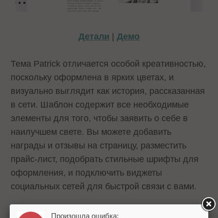
Детали
|
Демо
Тема Patrick отличается особой креативностью,
поскольку оформлена в ярких цветах, и
визуально выглядит как история, рассказанная
в сети. Шаблон содержит все необходимые
элементы для того, чтобы заявить о себе в
наилучшем свете. Вы можете добавить
награды и отзывы на страницу, разместить
прайс-лист, подобрать стильные шрифты для
оформления, и подключить виджеты
социальных сетей для быстрой связи с вами.
Главные отличия шаблона Patrick:
Произошла ошибка: