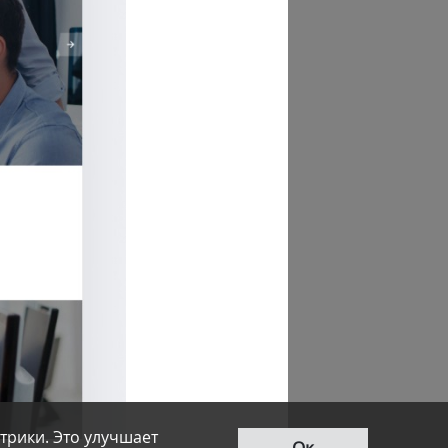
трики. Это улучшает
Ок