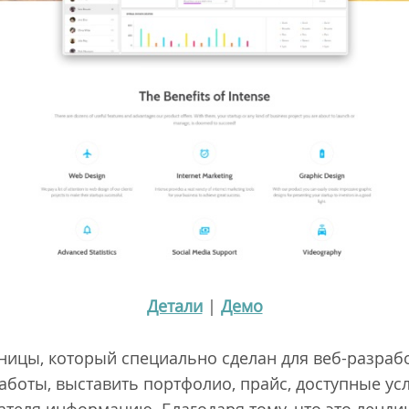
Детали
|
Демо
ицы, который специально сделан для веб-разраб
боты, выставить портфолио, прайс, доступные усл
теля информацию. Благодаря тому, что это лендин