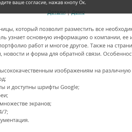
дите ваше согласие, нажав кнопу Ок.
Детали
|
Демо
ицы, который позволит разместить все необходим
ь узнает основную информацию о компании, ее и
портфолио работ и многое другое. Также на стран
, новости и форма для обратной связи. Особенно
 высококачественным изображениям на различную 
од;
ы и доступны шрифты Google;
реи;
 множестве экранов;
/7;
кументация.