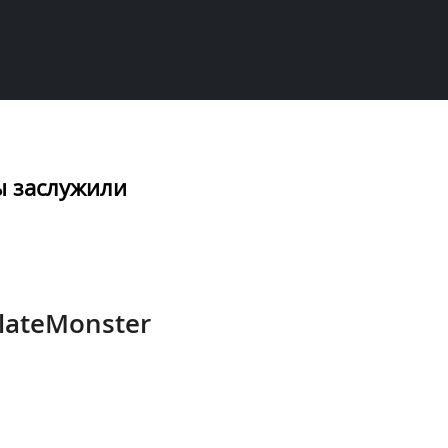
ы заслужили
lateMonster