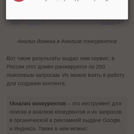
Анализ домена в Анализе конкурентов
Вот такие результаты выдал нам сервис: в
России этот домен ранжируется по 250
поисковым запросам. Их можно взять в работу
для создания контента.
❗️
Анализ конкурентов
– это инструмент для
поиска и анализа конкурентов и их запросов
в органической и рекламной выдаче Google
и Яндекса. Также в нем можно: