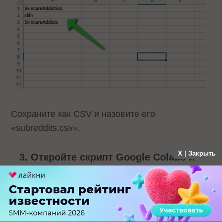
Сохраните как CSV и назовите его
«subreddits.csv».
X | Закрыть
Откройте скрипт Google Colabs и
загрузите CSV
Затем вам нужно будет открыть файл Google
Colabs.