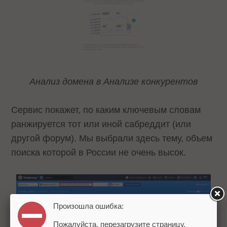
Анализ домена в Анализе конкурентов
Сервис покажет, по каким ключевым словам
ранжируется тот или иной сабреддит (или
другой форум). Мы выбрали здесь тему, объем
поиска которой в России не очень высок.
Произошла ошибка:
Пожалуйста, перезагрузите страницу.