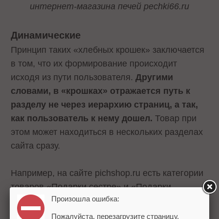
интернет-магазина печей pechki66.ru
Динамические
Принцип таких «хлебных крошек» заключается
в том, что их формирование происходит
исходя из пути пользователя.
Другими
словами, в «крошках» отражается путь к
разделу не через иерархию страниц, а так,
как пользователь к нему дошел.
Товар при
этом может находиться в нескольких разделах
сайта сразу.
Например, на сайте pichshop.ru есть категории
товаров «Подарки сестре» и «Подарки
Произошла ошибка:
подруге» – товар «экобутылка с фильтром»
находится одновременно в двух этих
Пожалуйста, перезагрузите страницу.