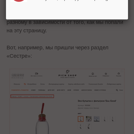
категориях. Поэтому «хлебные крошки» до
страницы этого товара будут выглядеть по-
разному в зависимости от того, как мы попали
на эту страницу.
Вот, например, мы пришли через раздел
«Сестре»: