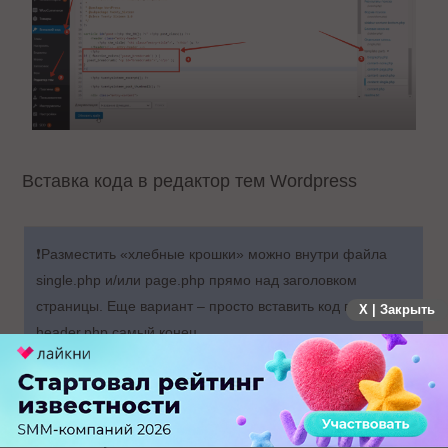
Вставка кода в редактор тем Wordpress
❗️Разместить «хлебные крошки» можно внутри файла
single.php и/или page.php прямо над заголовком
страницы. Еще вариант – просто вставить код в
X | Закрыть
header.php самый конец.
Нажимаем «Обновить файл». В итоге в
поисковой выдаче у страницы появятся