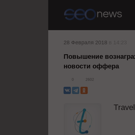
28 Февраля 2018
в 14:23
Повышение вознаграж
новости оффера
0
2602
Trave