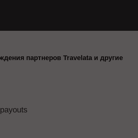
дения партнеров Travelata и другие
lpayouts