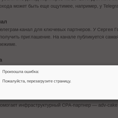
охода может быть еще ощутимее, например, у Telegr
нал
 Телеграм-канал для ключевых партнеров. У Сергея 
получить приглашение. На канале публикуется сама
режиме.
а
 а также с решением проблем можно обращаться нап
Произошла ошибка:
Пожалуйста, перезагрузите страницу.
омогает инфраструктурный CPA-партнер — adv-cake