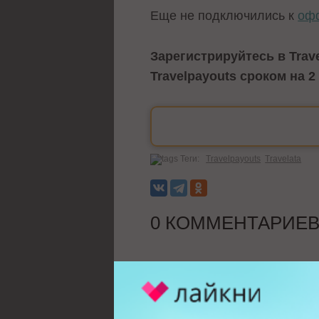
Еще не подключились к
оф
Зарегистрируйтесь в Tra
Travelpayouts сроком на 2
Теги:
Travelpayouts
Travelata
0 КОММЕНТАРИЕ