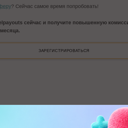
феру
? Сейчас самое время попробовать!
velpayouts сейчас и получите повышенную комисс
 месяца.
ЗАРЕГИСТРИРОВАТЬСЯ
В