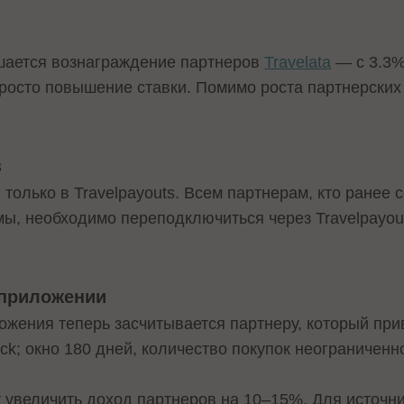
шается вознаграждение партнеров
Travelata
— с 3.3%
росто повышение ставки. Помимо роста партнерских 
в
олько в Travelpayouts. Всем партнерам, кто ранее 
ы, необходимо переподключиться через Travelpayou
приложении
ожения теперь засчитывается партнеру, который при
lick; окно 180 дней, количество покупок неограниченно
т увеличить доход партнеров на 10–15%. Для источн