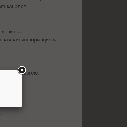
am-каналов.
Головко —
я важная информация в
рямую к Сергею:
.