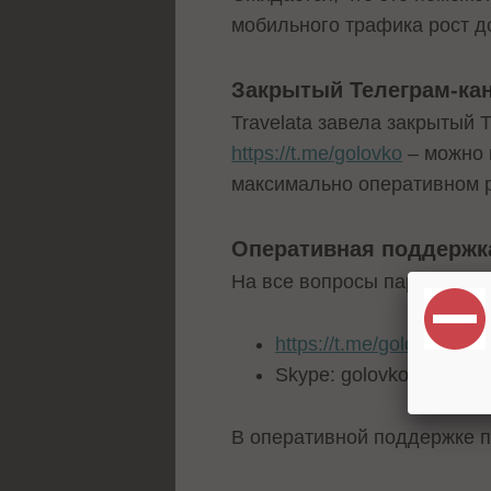
мобильного трафика рост д
Закрытый Телеграм-ка
Travelata завела закрытый
https://t.me/golovko
– можно 
максимально оперативном 
Оперативная поддержк
На все вопросы партнеров,
https://t.me/golovko
Skype: golovkosg
В оперативной поддержке п