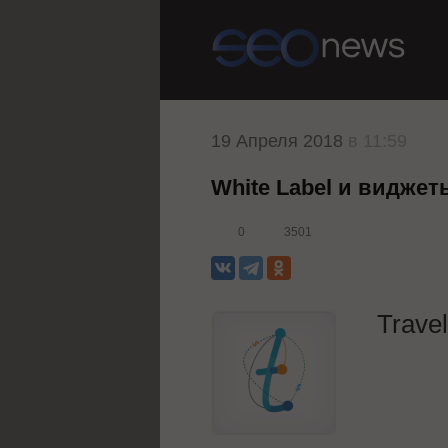
19 Апреля 2018
в 11:59
White Label и виджет
0
3501
Trave