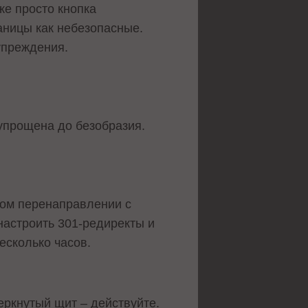
же просто кнопка
аницы как небезопасные.
упреждения.
 упрощена до безобразия.
ном перенаправлении с
настроить 301-редиректы и
есколько часов.
еркнутый щит – действуйте.