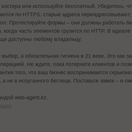
хостера или используйте бесплатный. Убедитесь, чт
аются по HTTPS, старые адреса переадресовывают, 
кол. Протестируйте формы – они должны работать б
), когда часть элементов грузится по HTTP. В идеал
ещи доступны любому владельцу.
е выбор, а обязательная гигиена в 21 веке. Это как 
перацией. Не ждите, пока потеряете клиентов и поз
антия того, что ваш бизнес воспринимается серьезно
 а не в испуганного беглеца. Поставьте замок – и см
ндой web-agent.kz.
AGENT