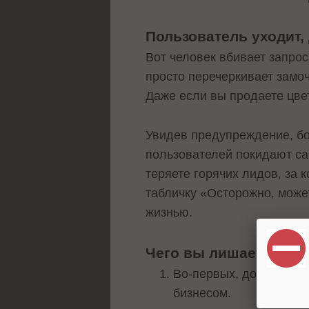
Пользователь уходит,
Вот человек вбивает запрос
просто перечеркивает замоч
Даже если вы продаете цве
Увидев предупреждение, бо
пользователей покидают са
теряете горячих лидов, за 
табличку «Осторожно, может
жизнью.
Чего вы лишаетесь, о
Во-первых, доверия. З
бизнесом.