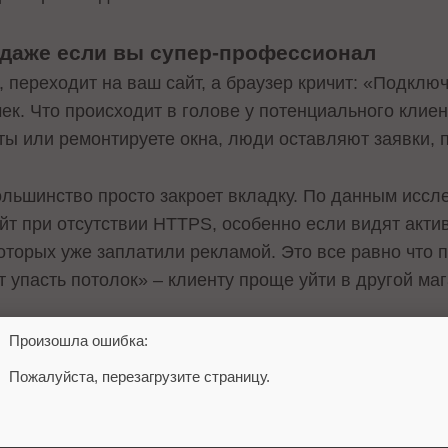
 даже если вы супер-профессионал
, переходит на ваш сайт, а браузер кричит: «Подкл
ек. Что происходит в голове у потенциального клие
ты или ремонтируете окна, люди оставляют заявки,
льшинство просто закроет вкладку. По данным иссл
йт при отсутствии HTTPS, особенно если видят акт
которых уже заплатили рекламой. Это все равно что 
 упасть потолок» – клиенту проще уйти в другой маг
Произошла ошибка:
тказываясь от SSL
Пожалуйста, перезагрузите страницу.
амок – это цифровая печать репутации, и без него в