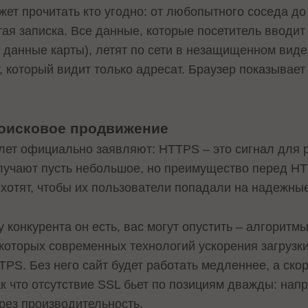
ожет прочитать кто угодно: от любопытного соседа 
ая записка. Все данные, которые посетитель вводит 
е данные карты), летят по сети в незащищенном виде
 который видит только адресат. Браузер показывает
поисковое продвижение
 лет официально заявляют: HTTPS – это сигнал для 
лучают пусть небольшое, но преимущество перед HT
 хотят, чтобы их пользователи попадали на надежны
 у конкурента он есть, вас могут опустить – алгорит
екоторых современных технологий ускорения загрузк
PS. Без него сайт будет работать медленнее, а ско
к что отсутствие SSL бьет по позициям дважды: нап
рез производительность.