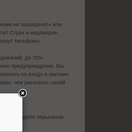
ючение не защищено!» или
нта? Страх и недоверие.
 пишут телефоны.
едований, до 70%
ивное предупреждение. Вы
повесить на входе в магазин
азин, чем рисковать своей
ы не выглядите серьезным