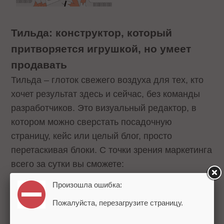
Тильда: конструктор, который
притворяется игрушкой, но умеет
продавать
Тильда – глоток свежего воздуха для тех, кто
хочет результат здесь и сейчас, без команды
разработчиков. Это визуальный редактор, в
котором можно сверстать посадочную
страницу, кейс или целый блог, просто
перетаскивая блоки. С точки зрения маркетинга
всего за сутки вы сможете:
Произошла ошибка:
запустить красивый лендинг под новую
Пожалуйста, перезагрузите страницу.
услугу;