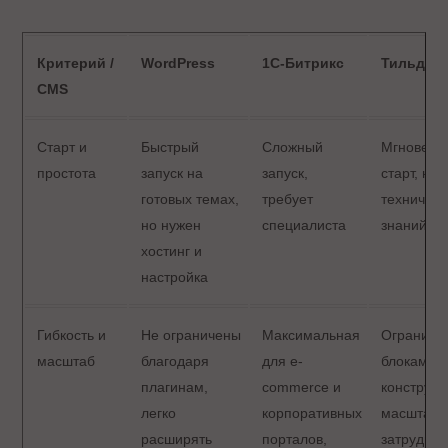
Критерий /
WordPress
1С-Битрикс
Тильда
CMS
Старт и
Быстрый
Сложный
Мгновенн
простота
запуск на
запуск,
старт, не 
готовых темах,
требует
техническ
но нужен
специалиста
знаний
хостинг и
настройка
Гибкость и
Не ограничены
Максимальная
Ограниче
масштаб
благодаря
для e-
блоками
плагинам,
commerce и
конструкт
легко
корпоративных
масштаби
расширять
порталов,
затрудне