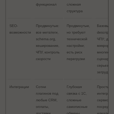
функционал
сложная
структура
SEO-
Продвинутые:
Продвинутые,
Базовые: ti
возможности
все метатеги,
но требуют
description
schema.org,
технической
ЧПУ; доб
кеширование,
настройки;
микрораз
ЧПУ, контроль
есть риск
многих с
скорости
перегрузки
сценарие
серьезно
затрудне
Интеграции
Сотни
Глубокая
Простые
плагинов под
связка с 1С,
интеграци
любые CRM,
сложные
сервисы-
оплаты,
самописные
посредник
доставки.
обмены
идеально