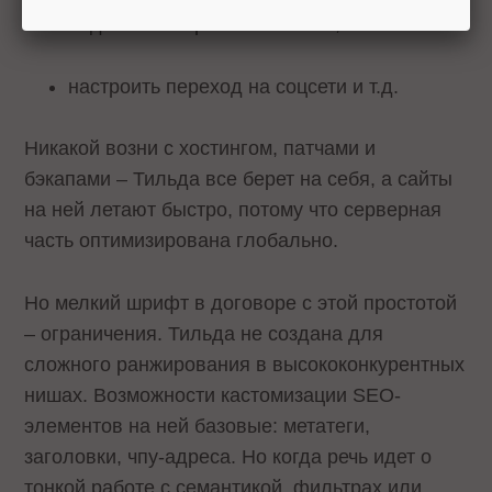
подключить прием платежей;
настроить переход на соцсети и т.д.
Никакой возни с хостингом, патчами и
бэкапами – Тильда все берет на себя, а сайты
на ней летают быстро, потому что серверная
часть оптимизирована глобально.
Но мелкий шрифт в договоре с этой простотой
– ограничения. Тильда не создана для
сложного ранжирования в высококонкурентных
нишах. Возможности кастомизации SEO-
элементов на ней базовые: метатеги,
заголовки, чпу-адреса. Но когда речь идет о
тонкой работе с семантикой, фильтрах или