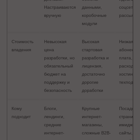
Настраиваются
данными,
соцсетей 
вручную
коробочные
рассылок
модули
Стоимость
Невысокая
Высокая
Низкая
владения
цена
стартовая
абонентс
разработки, но
разработка и
плата, не
обязательный
лицензия,
расходов 
бюджет на
достаточно
хостинг и
поддержку и
дорогие
техподде
безопасность
доработки
Кому
Блоги,
Крупные
Посадочн
подходит
лендинги,
интернет-
страницы
средние
магазины,
имиджев
интернет-
сложные B2B-
сайты,