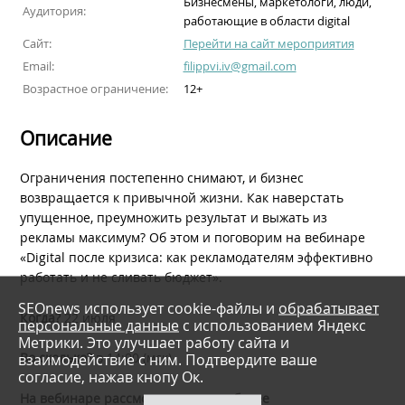
Бизнесмены, маркетологи, люди,
Аудитория:
работающие в области digital
Сайт:
Перейти на сайт мероприятия
Email:
filippvi.iv@gmail.com
Возрастное ограничение:
12+
Описание
Ограничения постепенно снимают, и бизнес
возвращается к привычной жизни. Как наверстать
упущенное, преумножить результат и выжать из
рекламы максимум? Об этом и поговорим на вебинаре
«Digital после кризиса: как рекламодателям эффективно
работать и не сливать бюджет».
SEOnews использует cookie-файлы и
обрабатывает
Когда?
22 июля
персональные данные
с использованием Яндекс
Метрики. Это улучшает работу сайта и
взаимодействие с ним. Подтвердите ваше
Во сколько?
в 14:00 (мск)
согласие, нажав кнопу Ок.
На вебинаре рассмотрим три наиболее