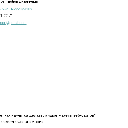
ов, motion дизайнеры
а сайт мероприятия
71-22-71
hool@gmail.com
е, как научится делать лучшие макеты веб-сайтов?
е возможности анимации