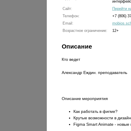
интерфейс
Сайт:
Перейти н
Телефон:
+7 (806) 3
Email:
mobios.sc
Возрастное ограничение:
12+
Описание
Кто ведет
Александр Еждин. преподаватель
Описание мероприятия
Как работать в фигме?
Крутые возможности в дизайн
Figma Smart Animate - новы