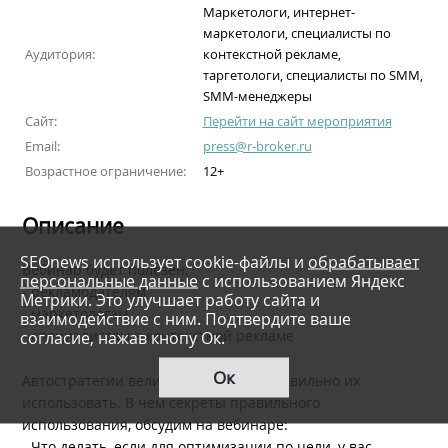
Маркетологи, интернет-
маркетологи, специалисты по
Аудитория:
контекстной рекламе,
таргетологи, специалисты по SMM,
SMM-менеджеры
Сайт:
Перейти на сайт мероприятия
Email:
press@r-broker.ru
Возрастное ограничение:
12+
Описание
SEOnews использует cookie-файлы и
обрабатывает
Вебинар будет полезен:
персональные данные
с использованием Яндекс
- рекламодателям
Метрики. Это улучшает работу сайта и
- маркетологам
взаимодействие с ним. Подтвердите ваше
- специалистам в контекстной рекламе
согласие, нажав кнопу Ок.
Ок
Автостратегии великолепны, если правильно их
использовать. В чем секреты правильного
использования, обсудим на вебинаре:
- Что делать, если для оптимизации по цели, у вас