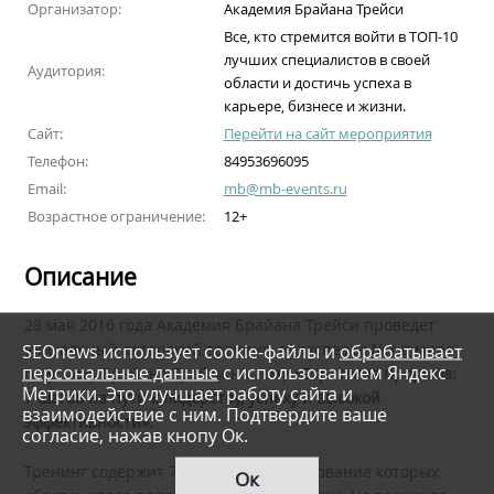
Организатор:
Академия Брайана Трейси
Все, кто стремится войти в ТОП-10
лучших специалистов в своей
Аудитория:
области и достичь успеха в
карьере, бизнесе и жизни.
Сайт:
Перейти на сайт мероприятия
Телефон:
84953696095
Email:
mb@mb-events.ru
Возрастное ограничение:
12+
Описание
28 мая 2016 года Академия Брайана Трейси проведет
SEOnews использует cookie-файлы и
обрабатывает
уникальный авторский тренинг от эксперта №1 в мире
персональные данные
с использованием Яндекс
по успеху Брайана Трейси на тему
«Стратегия прорыва:
Метрики. Это улучшает работу сайта и
7 шагов на пути к лидерству, успеху и высокой
взаимодействие с ним. Подтвердите ваше
эффективности».
согласие, нажав кнопу Ок.
Тренинг содержит 7 навыков, использование которых
Ок