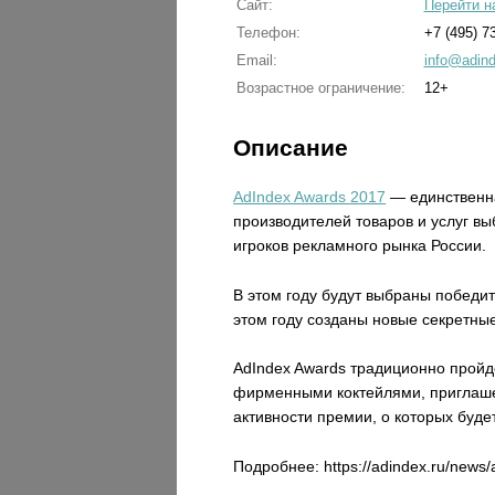
Сайт:
Перейти н
Телефон:
+7 (495) 7
Email:
info@adind
Возрастное ограничение:
12+
Описание
AdIndex Awards 2017
— единственна
производителей товаров и услуг вы
игроков рекламного рынка России.
В этом году будут выбраны победит
этом году созданы новые секретны
AdIndex Awards традиционно пройд
фирменными коктейлями, приглашен
активности премии, о которых буд
Подробнее: https://adindex.ru/news