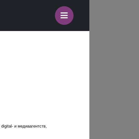
≡
gital- и медиаагентств,