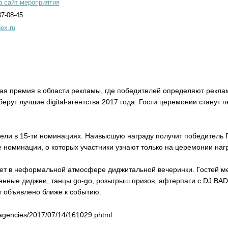
а сайт мероприятия
37-08-45
ex.ru
я премия в области рекламы, где победителей определяют рекла
берут лучшие digital-агентства 2017 года. Гости церемонии станут 
ели в 15-ти номинациях.
Наивысшую награду получит победитель Гр
е номинации, о которых участники узнают только на церемонии наг
ет в неформальной атмосфере диджитальной вечеринки. Гостей мер
ные диджеи, танцы go-go, розыгрыш призов, афтерпати с DJ BAD
ет объявлено ближе к событию.
/agencies/2017/07/14/161029.phtml