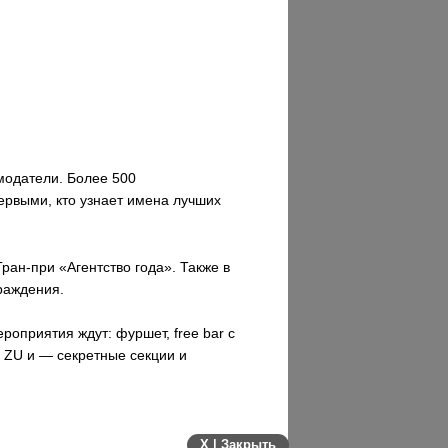
модатели. Более 500
первыми, кто узнает имена лучших
ан-при «Агентство года». Также в
раждения.
оприятия ждут: фуршет, free bar с
 ZU и — секретные секции и
X | Закрыть