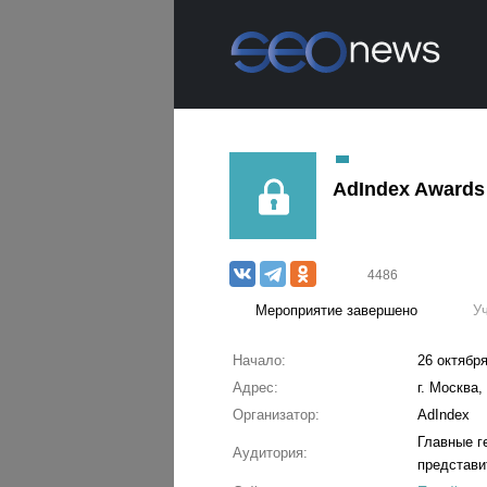
AdIndex Awards
4486
Мероприятие завершено
У
Начало:
26 октября
Адрес:
г. Москва,
Организатор:
AdIndex
Главные г
Аудитория:
представи