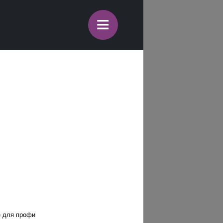
≡
е для профи