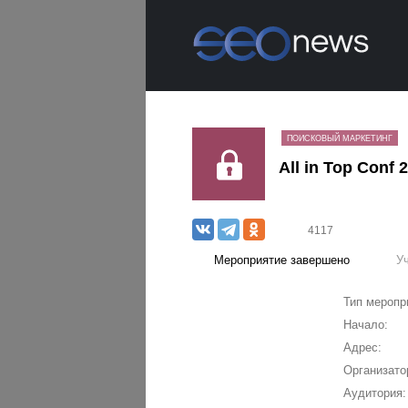
ПОИСКОВЫЙ МАРКЕТИНГ
All in Top Conf 
4117
Мероприятие завершено
У
Тип меропр
Начало:
Адрес:
Организато
Аудитория: