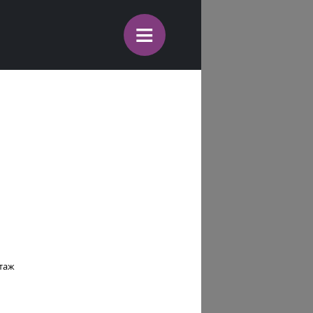
≡
этаж