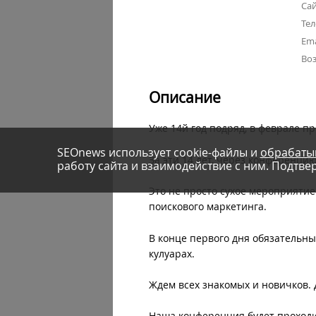
Сай
Тел
Ema
Воз
Описание
Уже 14й год подряд, в феврале пр
SEOnews использует cookie-файлы и
обрабаты
За эти 14 лет, через конференци
работу сайта и взаимодействие с ним. Подтвер
Это не просто сухое мероприяти
поискового маркетинга.
В конце первого дня обязательны
кулуарах.
Ждем всех знакомых и новичков. 
Наша конференция будет проход