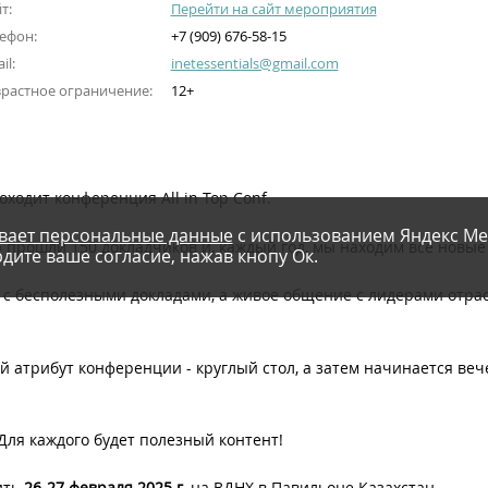
т:
Перейти на сайт мероприятия
ефон:
+7 (909) 676-58-15
il:
inetessentials@gmail.com
растное ограничение:
12+
оходит конференция All in Top Conf.
вает персональные данные
с использованием Яндекс Ме
ю прошли 150 докладчиков и, каждый год, мы находим все новые
дите ваше согласие, нажав кнопу Ок.
е с бесполезными докладами, а живое общение с лидерами отра
й атрибут конференции - круглый стол, а затем начинается ве
Для каждого будет полезный контент!
ить
26-27 февраля 2025 г.
на ВДНХ в Павильоне Казахстан.