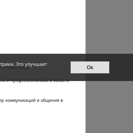
трики. Это улучшает
Ок
 и новые лица.
сли и профессионалами в области
чер коммуникаций и общения в