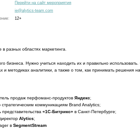
Перейти на сайт мероприятия
ie@alytics-team.com
ение:
12+
в разных областях маркетинга.
го бизнеса. Нужно учиться находить их и правильно использовать
х и методиках аналитики, а также о том, как принимать решения н
итель продаж перфоманс-продуктов
Яндекс
;
 стратегическим коммуникациям Brand Analytics;
ь представительства
«1С-Битрикс»
в Санкт-Петербурге;
 директор
Alytics
;
ager в
SegmentStream