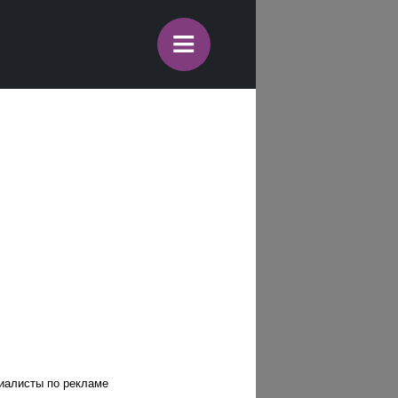
≡
циалисты по рекламе