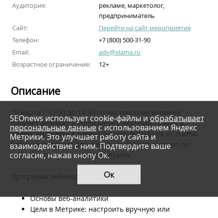
Аудитория:
рекламе, маркетолог,
предприниматель
Сайт:
Перейти на сайт мероприятия
Телефон:
+7 (800) 500-31-90
Email:
adv@elama.ru
Возрастное ограничение:
12+
Описание
18 марта с 13:00 до 14:30 по московскому времени
SEOnews использует cookie-файлы и
обрабатывает
пройдет вебинар «Анализируем платный трафик в
персональные данные
с использованием Яндекс
Яндекс.Метрике» в рамках онлайн-марафона от eLama.
Метрики. Это улучшает работу сайта и
Вебинар проведёт Константин Найчуков, эксперт по
взаимодействие с ним. Подтвердите ваше
согласие, нажав кнопу Ок.
работе с платным трафиком eLama.
Ок
Программа вебинара:
Основы веб-аналитики
Цели в Метрике: настроить вручную или