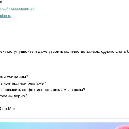
ы
а сайт мероприятия
oker.ru
ект могут удвоить и даже утроить количество заявок, однако слить
 они так ценны?
 в контекстной рекламе?
обы повысить эффективность рекламы в разы?
строены верно?
0 по Мск