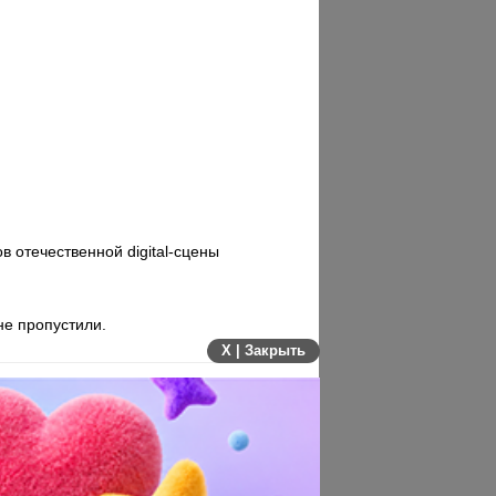
 отечественной digital-сцены
е пропустили.
X | Закрыть