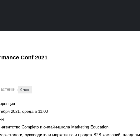
ormance Conf 2021
частники
0 чел.
еренция
тября 2021, среда в 11:00
йн
al-агентство Completo и онлайн-школа Marketing Education.
маркетологи, руководители маркетинга и продаж B2B-компаний, владел