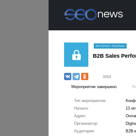
ИНТЕРНЕТ-РЕКЛАМА
B2B Sales Perf
3004
Мероприятие завершено
У
Тип мероприятия:
Конф
Начало:
13 ок
Адрес:
Онла
Организатор:
Digit
Аудитория:
B2B-